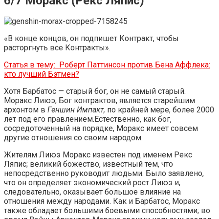
6/7 Моракс (Рекс Ляпис)
«В конце концов, он подпишет Контракт, чтобы
расторгнуть все Контракты».
Статья в тему:
Роберт Паттинсон против Бена Аффлека:
кто лучший Бэтмен?
Хотя Барбатос — старый бог, он не самый старый.
Моракс Лиюэ, Бог контрактов, является старейшим
архонтом в
Геншин Импакт,
по крайней мере, более 2000
лет под его правлением.Естественно, как бог,
сосредоточенный на порядке, Моракс имеет совсем
другие отношения со своим народом.
Жителям Лиюэ Моракс известен под именем Рекс
Ляпис; великий божество, известный тем, что
непосредственно руководит людьми. Было заявлено,
что он определяет экономический рост Лиюэ и,
следовательно, оказывает большое влияние на
отношения между народами. Как и Барбатос, Моракс
также обладает большими боевыми способностями; во