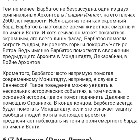
Тем не менее, Барбатос не безрассудна; один из двух
оригинальных Архонтов в
Геншин Импакт
, на его плечах
2600 лет мудрости. Наблюдая из тени как скромный
бард, Барбатос в настоящее время живет как смертный
по имени Венти. И хотя сейчас он может показаться
скромным, это всего лишь фасад. Барбатос помогла
согреть тундры, выровнять горы и покорить Четыре
Ветра. Ведь именно Барбатос помогают в свержении
предыдущего Архонта в Мондштадте, Декарабиан, в
Войне Архонтов.
Кроме того, Барбатос часто напрямую помогал
современному Монштадту, например, в случае с
Веннессой. Такое поведение можно увидеть в
нескольких исторических событиях, в том числе в
основной истории, где он помог подчинить Двалина с
помощью Странника. В конце концов, Барбатос всегда
будет помогать Мондштадту, если это означает защиту
свободы людей, хотя в настоящее время он
предпочитает наблюдать из тени в роли смертного барда
по имени Венти.