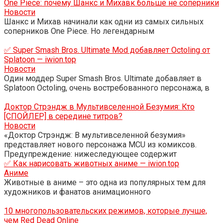
One Piece: почему Шанкс и Михавк больше не соперники
Новости
Шанкс и Михав начинали как одни из самых сильных
соперников One Piece. Но легендарным
✅ Super Smash Bros. Ultimate Mod добавляет Octoling от
Splatoon — iwion.top
Новости
Один моддер Super Smash Bros. Ultimate добавляет в
Splatoon Octoling, очень востребованного персонажа, в
Доктор Стрэндж в Мультивселенной Безумия: Кто
[СПОЙЛЕР] в середине титров?
Новости
«Доктор Стрэндж: В мультивселенной безумия»
представляет нового персонажа MCU из комиксов.
Предупреждение: нижеследующее содержит
✅ Как нарисовать животных аниме — iwion.top
Аниме
Животные в аниме – это одна из популярных тем для
художников и фанатов анимационного
10 многопользовательских режимов, которые лучше,
чем Red Dead Online