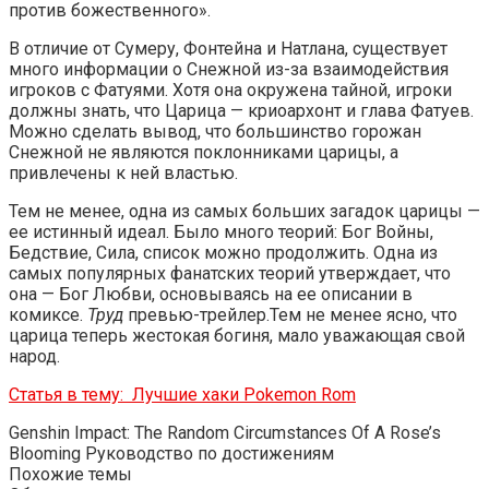
против божественного».
В отличие от Сумеру, Фонтейна и Натлана, существует
много информации о Снежной из-за взаимодействия
игроков с Фатуями. Хотя она окружена тайной, игроки
должны знать, что Царица — криоархонт и глава Фатуев.
Можно сделать вывод, что большинство горожан
Снежной не являются поклонниками царицы, а
привлечены к ней властью.
Тем не менее, одна из самых больших загадок царицы —
ее истинный идеал. Было много теорий: Бог Войны,
Бедствие, Сила, список можно продолжить. Одна из
самых популярных фанатских теорий утверждает, что
она — Бог Любви, основываясь на ее описании в
комиксе.
Труд
превью-трейлер.Тем не менее ясно, что
царица теперь жестокая богиня, мало уважающая свой
народ.
Статья в тему:
Лучшие хаки Pokemon Rom
Genshin Impact: The Random Circumstances Of A Rose’s
Blooming Руководство по достижениям
Похожие темы