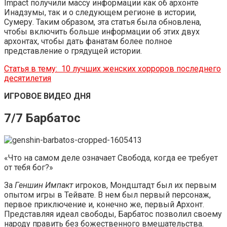
Impact получили массу информации как об архонте
Инадзумы, так и о следующем регионе в истории,
Сумеру. Таким образом, эта статья была обновлена,
чтобы включить больше информации об этих двух
архонтах, чтобы дать фанатам более полное
представление о грядущей истории.
Статья в тему:
10 лучших женских хорроров последнего
десятилетия
ИГРОВОЕ ВИДЕО ДНЯ
7/7 Барбатос
«Что на самом деле означает Свобода, когда ее требует
от тебя бог?»
За
Геншин Импакт
игроков, Мондштадт был их первым
опытом игры в Тейвате. В нем был первый персонаж,
первое приключение и, конечно же, первый Архонт.
Представляя идеал свободы, Барбатос позволил своему
народу править без божественного вмешательства.