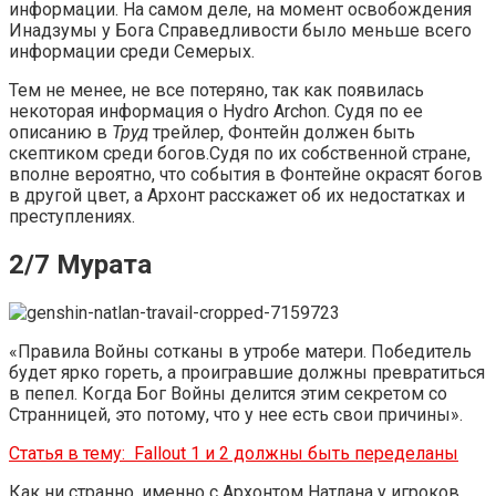
информации. На самом деле, на момент освобождения
Инадзумы у Бога Справедливости было меньше всего
информации среди Семерых.
Тем не менее, не все потеряно, так как появилась
некоторая информация о Hydro Archon. Судя по ее
описанию в
Труд
трейлер, Фонтейн должен быть
скептиком среди богов.Судя по их собственной стране,
вполне вероятно, что события в Фонтейне окрасят богов
в другой цвет, а Архонт расскажет об их недостатках и
преступлениях.
2/7 Мурата
«Правила Войны сотканы в утробе матери. Победитель
будет ярко гореть, а проигравшие должны превратиться
в пепел. Когда Бог Войны делится этим секретом со
Странницей, это потому, что у нее есть свои причины».
Статья в тему:
Fallout 1 и 2 должны быть переделаны
Как ни странно, именно с Архонтом Натлана у игроков