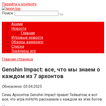
Перейти к контенту
Поиск:
Аниме
Новости
Главная
Игровые новости
Обзоры видеоигр
Списки
Трейлеры игр
Главная страница
Genshin Impact: все, что мы знаем о
каждом из 7 архонтов
Обновлено:
03.04.2025
Семь Архонтов Genshin Impact правят Тейватом, и вот
все, что игра miHoYo рассказала о каждом из этих богов.