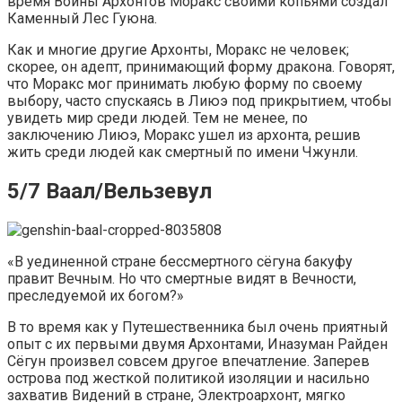
время Войны Архонтов Моракс своими копьями создал
Каменный Лес Гуюна.
Как и многие другие Архонты, Моракс не человек;
скорее, он адепт, принимающий форму дракона. Говорят,
что Моракс мог принимать любую форму по своему
выбору, часто спускаясь в Лиюэ под прикрытием, чтобы
увидеть мир среди людей. Тем не менее, по
заключению Лиюэ, Моракс ушел из архонта, решив
жить среди людей как смертный по имени Чжунли.
5/7 Ваал/Вельзевул
«В уединенной стране бессмертного сёгуна бакуфу
правит Вечным. Но что смертные видят в Вечности,
преследуемой их богом?»
В то время как у Путешественника был очень приятный
опыт с их первыми двумя Архонтами, Иназуман Райден
Сёгун произвел совсем другое впечатление. Заперев
острова под жесткой политикой изоляции и насильно
захватив Видений в стране, Электроархонт, мягко