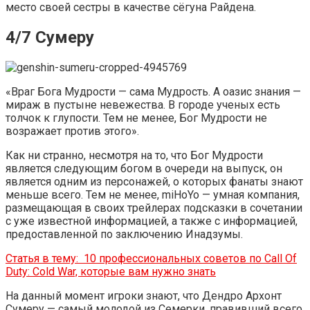
место своей сестры в качестве сёгуна Райдена.
4/7 Сумеру
«Враг Бога Мудрости — сама Мудрость. А оазис знания —
мираж в пустыне невежества. В городе ученых есть
толчок к глупости. Тем не менее, Бог Мудрости не
возражает против этого».
Как ни странно, несмотря на то, что Бог Мудрости
является следующим богом в очереди на выпуск, он
является одним из персонажей, о которых фанаты знают
меньше всего. Тем не менее, miHoYo — умная компания,
размещающая в своих трейлерах подсказки в сочетании
с уже известной информацией, а также с информацией,
предоставленной по заключению Инадзумы.
Статья в тему:
10 профессиональных советов по Call Of
Duty: Cold War, которые вам нужно знать
На данный момент игроки знают, что Дендро Архонт
Сумеру — самый молодой из Семерки, правивший всего