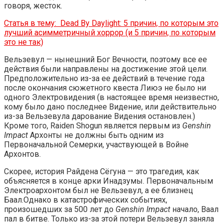
говоря, жесток.
Статья в тему:
Dead By Daylight: 5 причин, по которым это
лучший асимметричный хоррор (и 5 причин, по которым
это не так)
Вельзевул — нынешний Бог Вечности, поэтому все ее
действия были направлены на достижение этой цели.
Предположительно из-за ее действий в течение года
после окончания сюжетного квеста Лиюэ не было ни
одного Электровидения (в настоящее время неизвестно,
кому было дано последнее Видение, или действительно
из-за Вельзевула дарование Видения остановлен.)
Кроме того, Raiden Shogun является первым из
Genshin
Impact
Архонты не должны быть одним из
Первоначальной Семерки, участвующей в Войне
Архонтов.
Скорее, история Райдена Сёгуна — это трагедия, как
объясняется в конце арки Инадзумы. Первоначальным
Электроархонтом был не Вельзевул, а ее близнец
Баал.Однако в катастрофических событиях,
произошедших за 500 лет до
Genshin Impact
начало, Ваал
пал в битве. Только из-за этой потери Вельзевул заняла