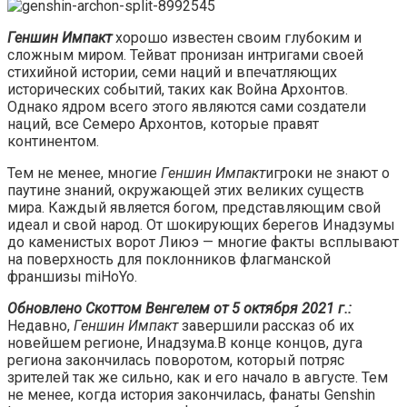
Геншин Импакт
хорошо известен своим глубоким и
сложным миром. Тейват пронизан интригами своей
стихийной истории, семи наций и впечатляющих
исторических событий, таких как Война Архонтов.
Однако ядром всего этого являются сами создатели
наций, все Семеро Архонтов, которые правят
континентом.
Тем не менее, многие
Геншин Импакт
игроки не знают о
паутине знаний, окружающей этих великих существ
мира. Каждый является богом, представляющим свой
идеал и свой народ. От шокирующих берегов Инадзумы
до каменистых ворот Лиюэ — многие факты всплывают
на поверхность для поклонников флагманской
франшизы miHoYo.
Обновлено Скоттом Венгелем от 5 октября 2021 г.:
Недавно,
Геншин Импакт
завершили рассказ об их
новейшем регионе, Инадзума.В конце концов, дуга
региона закончилась поворотом, который потряс
зрителей так же сильно, как и его начало в августе. Тем
не менее, когда история закончилась, фанаты Genshin