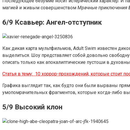
Последующее безумие носит истерический характер. И пар
магией и живым совершенством
Мрачные приключения 
6/9 Ксавьер: Ангел-отступник
Как дикая карта мультфильмов, Adult Swim известен д
выделиться. Шоу представляет собой довольно свободную
описать только как апокалиптические пустоши в духовны
Статья в тему:
10 хоррор-прохождений, которые стоит по
Графика выглядит так, как будто они были вырваны прямо 
умопомрачительных фрагментов, которые когда-либо вызы
5/9 Высокий клон