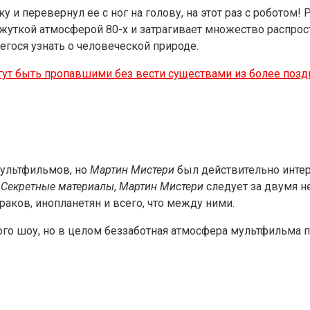
 и перевернул ее с ног на голову, на этот раз с роботом
уткой атмосферой 80-х и затрагивает множество распрос
егося узнать о человеческой природе.
 могут быть пропавшими без вести существами из более поз
мультфильмов, но
Мартин Мистери
был действительно инте
о
Секретные материалы
,
Мартин Мистери
следует за двумя 
аков, инопланетян и всего, что между ними.
о шоу, но в целом беззаботная атмосфера мультфильма п