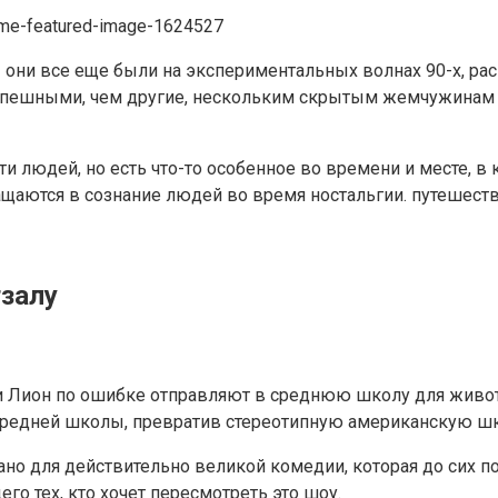
ни все еще были на экспериментальных волнах 90-х, расш
спешными, чем другие, нескольким скрытым жемчужинам 
ти людей, но есть что-то особенное во времени и месте, 
щаются в сознание людей во время ностальгии. путешеств
тзалу
и Лион по ошибке отправляют в среднюю школу для живот
средней школы, превратив стереотипную американскую шк
но для действительно великой комедии, которая до сих п
его тех, кто хочет пересмотреть это шоу.