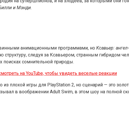
одия на супершпионов, и на злодеев, за которыми они гон
Билли и Мэнди
.
иковинными анимационными программами, но
Ксавьер: ангел
 структуру, следуя за Ксавьером, странным гибридом чел
х поисках сомнительной природы.
смотреть на YouTube, чтобы увидеть веселые реакции
из плохой игры для PlayStation 2, но сценарий — это золо
вал в воображении Adult Swim, в этом шоу на полной ск