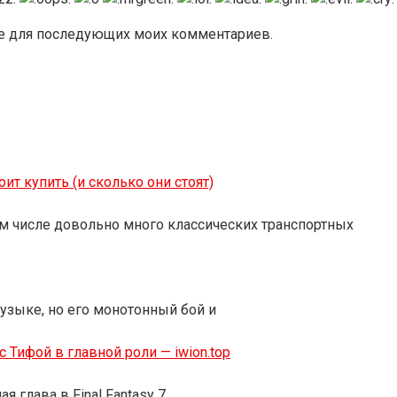
ере для последующих моих комментариев.
оит купить (и сколько они стоят)
ом числе довольно много классических транспортных
музыке, но его монотонный бой и
с Тифой в главной роли — iwion.top
 глава в Final Fantasy 7