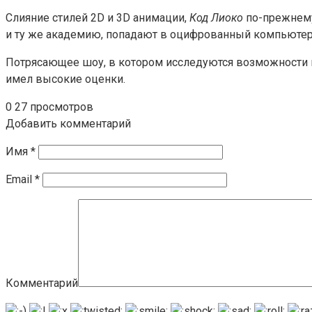
Слияние стилей 2D и 3D анимации,
Код Лиоко
по-прежнему 
и ту же академию, попадают в оцифрованный компьютер
Потрясающее шоу, в котором исследуются возможности 
имел высокие оценки.
0
27 просмотров
Добавить комментарий
Имя
*
Email
*
Комментарий