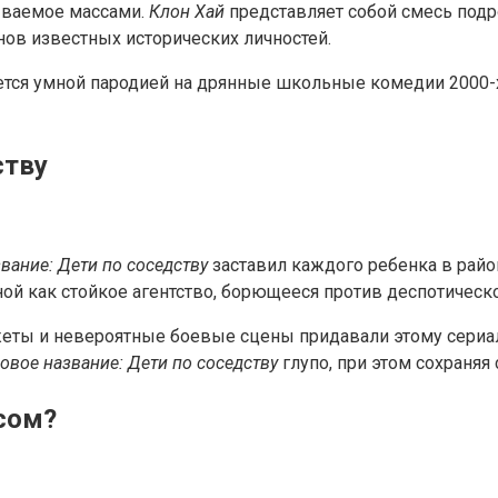
бываемое массами.
Клон Хай
представляет собой смесь под
нов известных исторических личностей.
яется умной пародией на дрянные школьные комедии 2000-
ству
вание: Дети по соседству
заставил каждого ребенка в райо
ой как стойкое агентство, борющееся против деспотическо
жеты и невероятные боевые сцены придавали этому сериа
овое название: Дети по соседству
глупо, при этом сохраняя
сом?