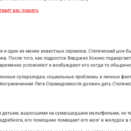
ставят вас плакать
тя и один из менее известных сериалов.
Статический шок
бы
в. После того, как подросток Вирджил Хокинс подвергает
овременно усложняют и возбуждают его когда-то обыденн
ленные суперзлодеи, социальные проблемы и личные факт
Неограниченная Лига Справедливости
должен дать
Статиче
 детьми, выросшими на сумасшедшем мультфильме, но те 
т вдребезги, его помощник помещает его мозг и желудок в 