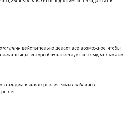
ятся,
Злой Кон Карн
был недолгим, но обладал всей
-отступник
действительно делает все возможное, чтобы
овека-птицы, который путешествует по тому, что можно
то комедии, и некоторые из самых забавных,
орости.