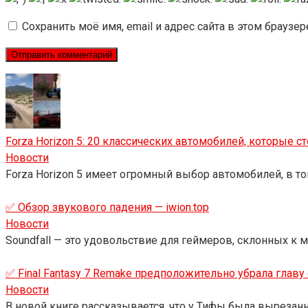
Сохранить моё имя, email и адрес сайта в этом брауз
Forza Horizon 5: 20 классических автомобилей, которые ст
Новости
Forza Horizon 5 имеет огромный выбор автомобилей, в т
✅ Обзор звукового падения — iwion.top
Новости
Soundfall — это удовольствие для геймеров, склонных к 
✅ Final Fantasy 7 Remake предположительно убрала главу 
Новости
В новой книге рассказывается, что у Тифы была вырезанная