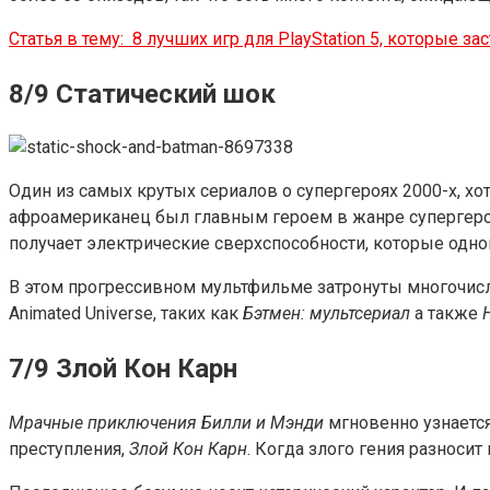
Статья в тему:
8 лучших игр для PlayStation 5, которые за
8/9 Статический шок
Один из самых крутых сериалов о супергероях 2000-х, хо
афроамериканец был главным героем в жанре супергерое
получает электрические сверхспособности, которые одн
В этом прогрессивном мультфильме затронуты многочис
Animated Universe, таких как
Бэтмен: мультсериал
а также
7/9 Злой Кон Карн
Мрачные приключения Билли и Мэнди
мгновенно узнается
преступления,
Злой Кон Карн
. Когда злого гения разноси