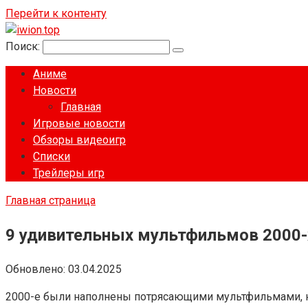
Перейти к контенту
Поиск:
Аниме
Новости
Главная
Игровые новости
Обзоры видеоигр
Списки
Трейлеры игр
Главная страница
9 удивительных мультфильмов 2000
Обновлено:
03.04.2025
2000-е были наполнены потрясающими мультфильмами, н