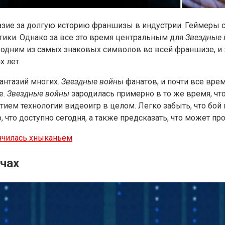
ие за долгую историю франшизы в индустрии. Геймеры с
ктики. Однако за все это время центральным для
Звездные
одним из самых знаковых символов во всей франшизе, и эт
х лет.
антазий многих.
Звездные войны
фанатов, и почти все вре
е.
Звездные войны
зародилась примерно в то же время, чт
тием технологии видеоигр в целом. Легко забыть, что бой
что доступно сегодня, а также предсказать, что может пр
ончилась хныканьем
чах