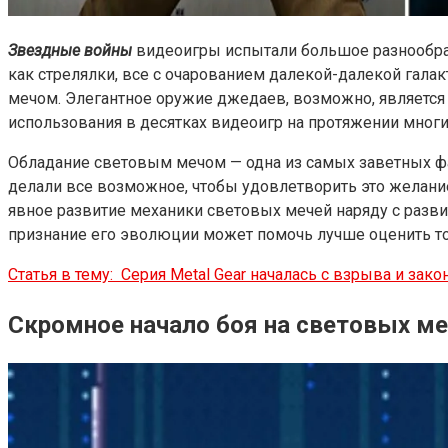
Звездные войны
видеоигры испытали большое разнообраз
как стрелялки, все с очарованием далекой-далекой гала
мечом. Элегантное оружие джедаев, возможно, является 
использования в десятках видеоигр на протяжении многи
Обладание световым мечом — одна из самых заветных ф
делали все возможное, чтобы удовлетворить это желани
явное развитие механики световых мечей наряду с разви
признание его эволюции может помочь лучше оценить то, 
Статья в тему:
Серия Metal Gear началась с взрыва и зак
Скромное начало боя на световых ме