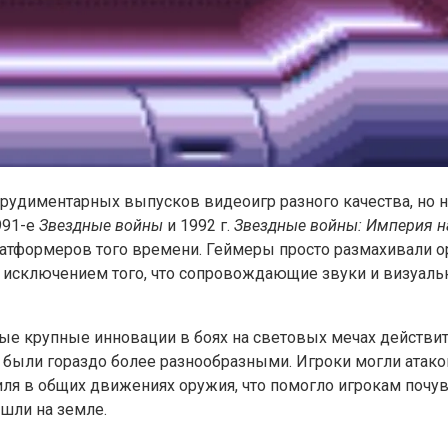
 рудиментарных выпусков видеоигр разного качества, но н
991-е
Звездные войны
и 1992 г.
Звездные войны: Империя н
латформеров того времени. Геймеры просто размахивали о
а исключением того, что сопровождающие звуки и визуал
е крупные инновации в боях на световых мечах действител
и были гораздо более разнообразными. Игроки могли атак
иля в общих движениях оружия, что помогло игрокам почув
шли на земле.