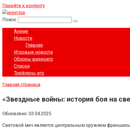
Перейти к контенту
Поиск:
Аниме
Новости
Главная
Игровые новости
Обзоры видеоигр
Списки
Трейлеры игр
Главная страница
«Звездные войны: история боя на св
Обновлено:
03.04.2025
Световой меч является центральным оружием франшизы «