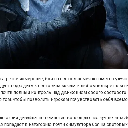
 в третье измерение, бои на световых мечах заметно улуч
едует подходить к световым мечам в любом конкретном на
 почти полный контроль над движением своего светового м
 о том, чтобы позволить игрокам почувствовать себя все
лософий дизайна, но немногие воплощают их лучше, чем
З
ев
попадает в категорию почти симулятора боя на световы