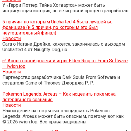
У «Гарри Поттер: Тайна Хогвартса» может быть
интригующая история, но ее игровой процесс разработан
5 причин, по которым Uncharted 4 была лучшей во
франшизе (и 5 причин, по которым это был
неутешительный финал)
Новости
Сага о Натане Дрейке, кажется, закончилась с выходом
Uncharted 4 от Naughty Dog, но
✅ Анонс новой ролевой игры Elden Ring от From Software
— iwion.top
Новости
Партнерство разработчика Dark Souls From Software и
создателя Game of Thrones Джорджа Р. Р.
Pokemon Legends: Arceus – Как исцелить покемона,
потерявшего сознание
Новости
Нахождение на открытых площадках в Pokemon
Legends: Arceus может быть опасным, поэтому вот как
© 2026 iwion.top. Все права защищены.