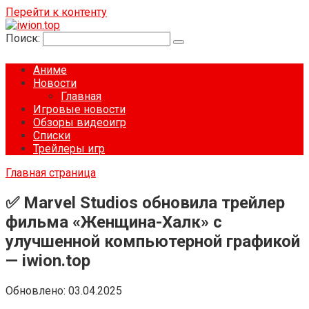
Перейти к контенту
Поиск:
Аниме
Новости
Главная
Игровые новости
Обзоры видеоигр
Списки
Трейлеры игр
Главная страница
✅ Marvel Studios обновила трейлер
фильма «Женщина-Халк» с
улучшенной компьютерной графикой
— iwion.top
Обновлено:
03.04.2025