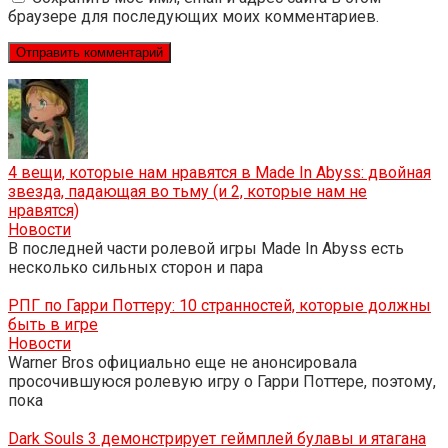
браузере для последующих моих комментариев.
4 вещи, которые нам нравятся в Made In Abyss: двойная
звезда, падающая во тьму (и 2, которые нам не
нравятся)
Новости
В последней части ролевой игры Made In Abyss есть
несколько сильных сторон и пара
РПГ по Гарри Поттеру: 10 странностей, которые должны
быть в игре
Новости
Warner Bros официально еще не анонсировала
просочившуюся ролевую игру о Гарри Поттере, поэтому,
пока
Dark Souls 3 демонстрирует геймплей булавы и ятагана