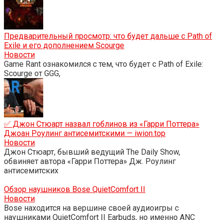
Предварительный просмотр: что будет дальше с Path of
Exile и его дополнением Scourge
Новости
Game Rant ознакомился с тем, что будет с Path of Exile:
Scourge от GGG,
✅ Джон Стюарт назвал гоблинов из «Гарри Поттера»
Джоан Роулинг антисемитскими — iwion.top
Новости
Джон Стюарт, бывший ведущий The Daily Show,
обвиняет автора «Гарри Поттера» Дж. Роулинг
антисемитских
Обзор наушников Bose QuietComfort II
Новости
Bose находится на вершине своей аудиоигры с
наушниками QuietComfort II Earbuds, но именно ANC