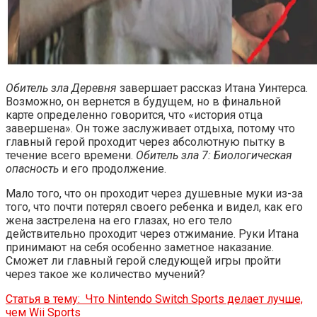
Обитель зла Деревня
завершает рассказ Итана Уинтерса.
Возможно, он вернется в будущем, но в финальной
карте определенно говорится, что «история отца
завершена». Он тоже заслуживает отдыха, потому что
главный герой проходит через абсолютную пытку в
течение всего времени.
Обитель зла 7: Биологическая
опасность
и его продолжение.
Мало того, что он проходит через душевные муки из-за
того, что почти потерял своего ребенка и видел, как его
жена застрелена на его глазах, но его тело
действительно проходит через отжимание. Руки Итана
принимают на себя особенно заметное наказание.
Сможет ли главный герой следующей игры пройти
через такое же количество мучений?
Статья в тему:
Что Nintendo Switch Sports делает лучше,
чем Wii Sports