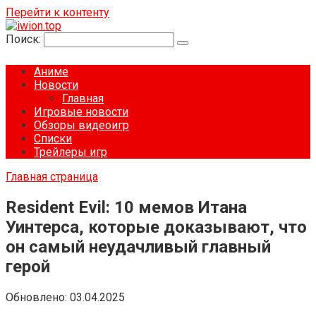
Перейти к контенту
Поиск:
Аниме
Новости
Главная
Игровые новости
Обзоры видеоигр
Списки
Трейлеры игр
Главная страница
Resident Evil: 10 мемов Итана
Уинтерса, которые доказывают, что
он самый неудачливый главный
герой
Обновлено:
03.04.2025