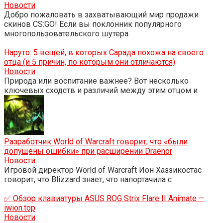
Новости
Добро пожаловать в захватывающий мир продажи
скинов CS:GO! Если вы поклонник популярного
многопользовательского шутера
Наруто: 5 вещей, в которых Сарада похожа на своего
отца (и 5 причин, по которым они отличаются)
Новости
Природа или воспитание важнее? Вот несколько
ключевых сходств и различий между этим отцом и
Разработчик World of Warcraft говорит, что «были
допущены ошибки» при расширении Draenor
Новости
Игровой директор World of Warcraft Ион Хаззикостас
говорит, что Blizzard знает, что напортачила с
✅ Обзор клавиатуры ASUS ROG Strix Flare II Animate —
iwion.top
Новости