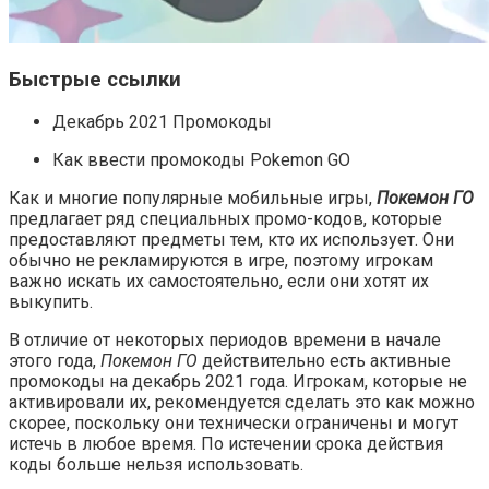
Быстрые ссылки
Декабрь 2021 Промокоды
Как ввести промокоды Pokemon GO
Как и многие популярные мобильные игры,
Покемон ГО
предлагает ряд специальных промо-кодов, которые
предоставляют предметы тем, кто их использует. Они
обычно не рекламируются в игре, поэтому игрокам
важно искать их самостоятельно, если они хотят их
выкупить.
В отличие от некоторых периодов времени в начале
этого года,
Покемон ГО
действительно есть активные
промокоды на декабрь 2021 года. Игрокам, которые не
активировали их, рекомендуется сделать это как можно
скорее, поскольку они технически ограничены и могут
истечь в любое время. По истечении срока действия
коды больше нельзя использовать.