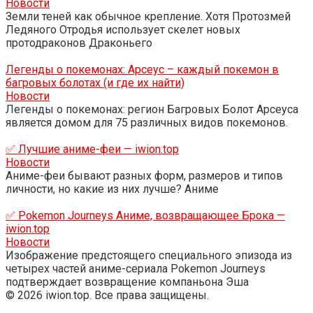
Новости
Земли теней как обычное крепление. Хотя Протозмей
Ледяного Отродья использует скелет новых
протодраконов Драконьего
Легенды о покемонах: Арсеус – каждый покемон в
багровых болотах (и где их найти)
Новости
Легенды о покемонах: регион Багровых Болот Арсеуса
является домом для 75 различных видов покемонов.
✅ Лучшие аниме-феи — iwion.top
Новости
Аниме-феи бывают разных форм, размеров и типов
личности, но какие из них лучше? Аниме
✅ Pokemon Journeys Аниме, возвращающее Брока —
iwion.top
Новости
Изображение предстоящего специального эпизода из
четырех частей аниме-сериала Pokemon Journeys
подтверждает возвращение компаньона Эша
© 2026 iwion.top. Все права защищены.