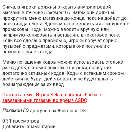
Сначала игроки должны открыть внутриигровой
магазин в течение
Покемон ГО
. Затем они должны
прокрутить меню магазина до конца, пока не дойдут до
поля ввода текста. Здесь можно вводить и активировать
промокоды. Коды можно вводить вручную или
напрямую копировать и вставлять в текстовое поле.
Если все сделано правильно, игроки получат серию
пузырей с предметами, которые они получили с
помощью своего кода.
Меню погашения кодов можно использовать столько
раз в день, сколько пожелают игроки, если у них
достаточно активных кодов. Коды с истекшим сроком
действия не будут действовать и не будут давать
вознаграждения за их ввод.
Статья в тему:
Игрок Sekiro победил босса с
завязанными глазами во время AGDQ
Покемон ГО
доступно на Android и iOS.
0
31 просмотров
Добавить комментарий