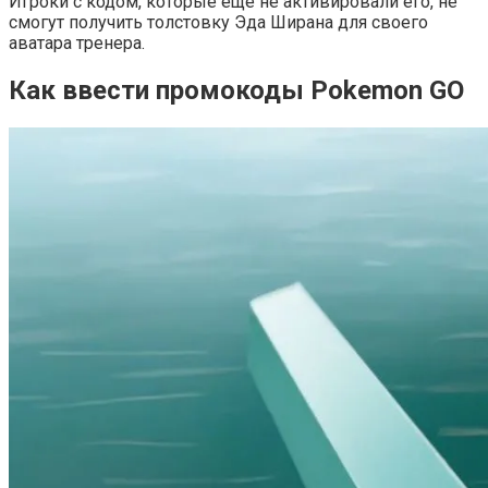
Игроки с кодом, которые еще не активировали его, не
смогут получить толстовку Эда Ширана для своего
аватара тренера.
Как ввести промокоды Pokemon GO