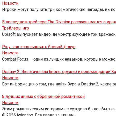
Новости
Игроки могут получить три косметические награды, выпол
В последнем трейлере The Division рассказывается о вр
Трейлеры игр
Ubisoft выпускает видео, демонстрирующее три вражеские
Prey: как использовать боевой фокус
Новости
Combat Focus — один из лучших навыков, которые можно 
Destiny 2: Экзотическая броня, оружие и рекомендации Xu
Новости
Вот информация о том, где найти Зура в Destiny 2, какие
8 лучших аниме с обреченной романтикой
Новости
Этим романтическим историям не суждено было сбыться
© 2026 iwion.top. Все права защищены.