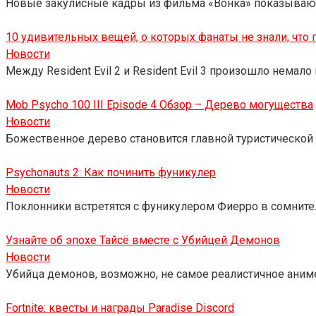
Новые закулисные кадры из фильма «Вонка» показывают
10 удивительных вещей, о которых фанаты не знали, что п
Новости
Между Resident Evil 2 и Resident Evil 3 произошло немал
Mob Psycho 100 III Episode 4 Обзор – Дерево могущества
Новости
Божественное дерево становится главной туристической 
Psychonauts 2: Как починить фуникулер
Новости
Поклонники встретятся с фуникулером Фиерро в сомнитель
Узнайте об эпохе Тайсё вместе с Убийцей Демонов
Новости
Убийца демонов, возможно, не самое реалистичное аниме, 
Fortnite: квесты и награды Paradise Discord