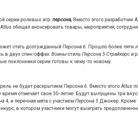
ой серии ролевых игр.
персона,
Вместо этого разработчик At
а Atlus обещал анонсировать товары, мероприятия, сотруд
 может стать долгожданный
Персона 6.
Прошло более пяти л
ь в двух спин-оффах:
Воины-
стиль
Персона 5 Страйкерс
и 
ые поклонники серии готовы к чему-то новому.
прель не будет раскрытием
Персона 6.
Вместо этого Atlus 
 время отмечает свое 30-летие. Будут выпущены три вкуса 
а 4,
и перечная мята с участием
Персона 5
Джокер. Кроме т
конкурс, в котором участники могут выиграть предоплачен