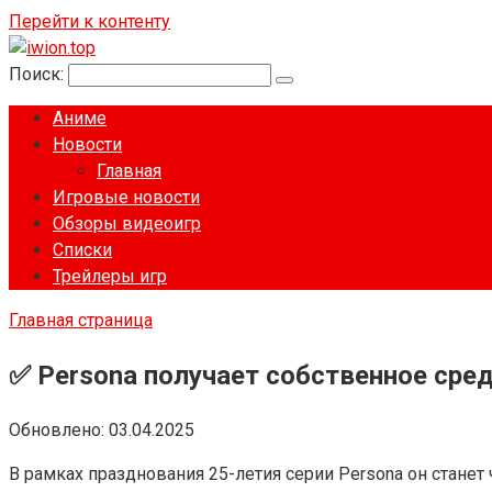
Перейти к контенту
Поиск:
Аниме
Новости
Главная
Игровые новости
Обзоры видеоигр
Списки
Трейлеры игр
Главная страница
✅ Persona получает собственное сред
Обновлено:
03.04.2025
В рамках празднования 25-летия серии Persona он станет