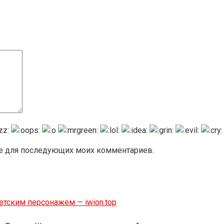
ере для последующих моих комментариев.
етским персонажем — iwion.top