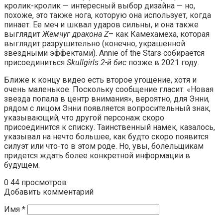
кролик-кролик — интересный выбор дизайна — но,
похоже, это также нога, которую она использует, когда
пинает. Ее меч и шквал ударов сильны, и она также
выглядит
Жемчуг дракона Z
– как Камехамеха, которая
выглядит разрушительно (конечно, украшенной
звездными эффектами). Annie of the Stars собирается
присоединиться
Skullgirls 2-й бис
позже в 2021 году.
Ближе к концу видео есть второе угощение, хотя и
очень маленькое. Поскольку сообщение гласит: «Новая
звезда попала в центр внимания», вероятно, для Энни,
рядом с лицом Энни появляется вопросительный знак,
указывающий, что другой персонаж скоро
присоединится к списку. Таинственный намек, казалось,
указывал на нечто большее, как будто скоро появится
силуэт или что-то в этом роде. Но, увы, болельщикам
придется ждать более конкретной информации в
будущем.
0
44 просмотров
Добавить комментарий
Имя
*