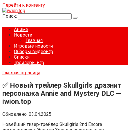
Перейти к контенту
Поиск:
Аниме
Новости
Главная
Игровые новости
Обзоры видеоигр
Списки
Трейлеры игр
Главная страница
✅ Новый трейлер Skullgirls дразнит
персонажа Annie and Mystery DLC —
iwion.top
Обновлено:
03.04.2025
Новейший тизер-трейлер Skullgirls 2nd Encore
демонстрирует Энни из Звезд и некоторые ее