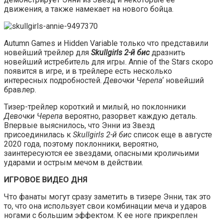
движения, а также намекает на нового бойца.
Autumn Games и Hidden Variable только что представили
новейший трейлер для
Skullgirls 2-й бис
дразнить
новейший истребитель для игры. Annie of the Stars скоро
появится в игре, и в трейлере есть несколько
интересных подробностей.
Девочки Черепа
‘ новейший
бравлер.
Тизер-трейлер короткий и милый, но поклонники
Девочки Черепа
вероятно, разорвет каждую деталь.
Впервые выяснилось, что Энни из Звезд
присоединилась к
Skullgirls 2-й бис
список еще в августе
2020 года, поэтому поклонники, вероятно,
заинтересуются ее звездами, опасными кроличьими
ударами и острым мечом в действии.
ИГРОВОЕ ВИДЕО ДНЯ
Что фанаты могут сразу заметить в тизере Энни, так это
то, что она использует свои комбинации меча и ударов
ногами с большим эффектом. К ее ноге прикреплен