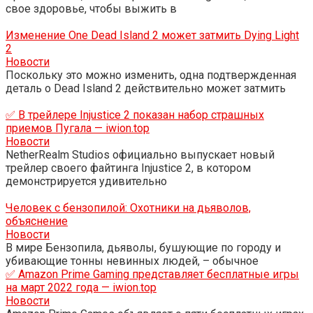
свое здоровье, чтобы выжить в
Изменение One Dead Island 2 может затмить Dying Light
2
Новости
Поскольку это можно изменить, одна подтвержденная
деталь о Dead Island 2 действительно может затмить
✅ В трейлере Injustice 2 показан набор страшных
приемов Пугала — iwion.top
Новости
NetherRealm Studios официально выпускает новый
трейлер своего файтинга Injustice 2, в котором
демонстрируется удивительно
Человек с бензопилой: Охотники на дьяволов,
объяснение
Новости
В мире Бензопила, дьяволы, бушующие по городу и
убивающие тонны невинных людей, – обычное
✅ Amazon Prime Gaming представляет бесплатные игры
на март 2022 года — iwion.top
Новости