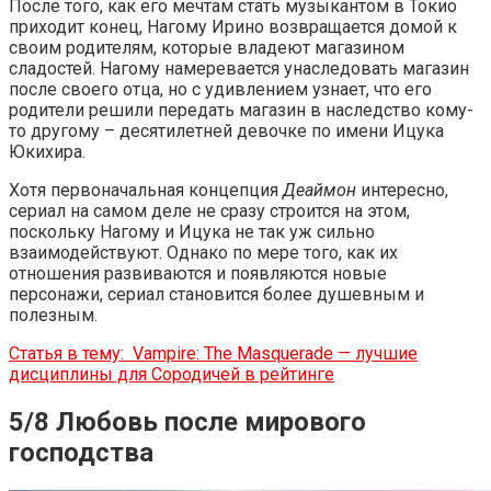
После того, как его мечтам стать музыкантом в Токио
приходит конец, Нагому Ирино возвращается домой к
своим родителям, которые владеют магазином
сладостей. Нагому намеревается унаследовать магазин
после своего отца, но с удивлением узнает, что его
родители решили передать магазин в наследство кому-
то другому – десятилетней девочке по имени Ицука
Юкихира.
Хотя первоначальная концепция
Деаймон
интересно,
сериал на самом деле не сразу строится на этом,
поскольку Нагому и Ицука не так уж сильно
взаимодействуют. Однако по мере того, как их
отношения развиваются и появляются новые
персонажи, сериал становится более душевным и
полезным.
Статья в тему:
Vampire: The Masquerade — лучшие
дисциплины для Сородичей в рейтинге
5/8 Любовь после мирового
господства