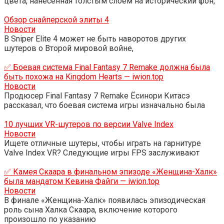
цвета, нанесенная толстым слоем на исторический фон,
Обзор снайперской элиты 4
Новости
В Sniper Elite 4 может не быть наворотов других
шутеров о Второй мировой войне,
✅ Боевая система Final Fantasy 7 Remake должна была
быть похожа на Kingdom Hearts — iwion.top
Новости
Продюсер Final Fantasy 7 Remake Ёсинори Китасэ
рассказал, что боевая система игры изначально была
10 лучших VR-шутеров по версии Valve Index
Новости
Ищете отличные шутеры, чтобы играть на гарнитуре
Valve Index VR? Следующие игры FPS заслуживают
✅ Камея Скаара в финальном эпизоде ​​«Женщина-Халк»
была мандатом Кевина Файги — iwion.top
Новости
В финале «Женщина-Халк» появилась эпизодическая
роль сына Халка Скаара, включение которого
произошло по указанию