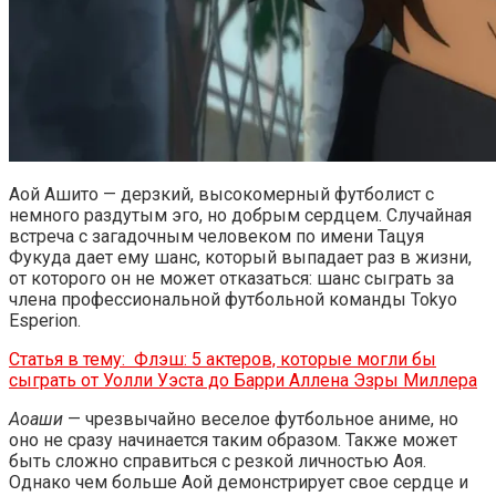
Аой Ашито — дерзкий, высокомерный футболист с
немного раздутым эго, но добрым сердцем. Случайная
встреча с загадочным человеком по имени Тацуя
Фукуда дает ему шанс, который выпадает раз в жизни,
от которого он не может отказаться: шанс сыграть за
члена профессиональной футбольной команды Tokyo
Esperion.
Статья в тему:
Флэш: 5 актеров, которые могли бы
сыграть от Уолли Уэста до Барри Аллена Эзры Миллера
Аоаши
— чрезвычайно веселое футбольное аниме, но
оно не сразу начинается таким образом. Также может
быть сложно справиться с резкой личностью Аоя.
Однако чем больше Аой демонстрирует свое сердце и