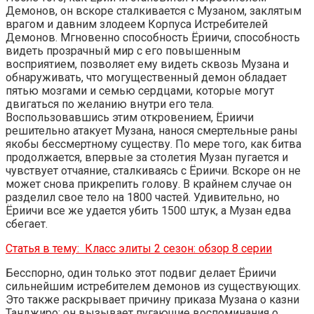
Демонов, он вскоре сталкивается с Музаном, заклятым
врагом и давним злодеем Корпуса Истребителей
Демонов. Мгновенно способность Ёриичи, способность
видеть прозрачный мир с его повышенным
восприятием, позволяет ему видеть сквозь Музана и
обнаруживать, что могущественный демон обладает
пятью мозгами и семью сердцами, которые могут
двигаться по желанию внутри его тела.
Воспользовавшись этим откровением, Ёриичи
решительно атакует Музана, нанося смертельные раны
якобы бессмертному существу. По мере того, как битва
продолжается, впервые за столетия Музан пугается и
чувствует отчаяние, сталкиваясь с Ёриичи. Вскоре он не
может снова прикрепить голову. В крайнем случае он
разделил свое тело на 1800 частей. Удивительно, но
Ёриичи все же удается убить 1500 штук, а Музан едва
сбегает.
Статья в тему:
Класс элиты 2 сезон: обзор 8 серии
Бесспорно, один только этот подвиг делает Ёриичи
сильнейшим истребителем демонов из существующих.
Это также раскрывает причину приказа Музана о казни
Танджиро; он вызывает пугающие воспоминания о