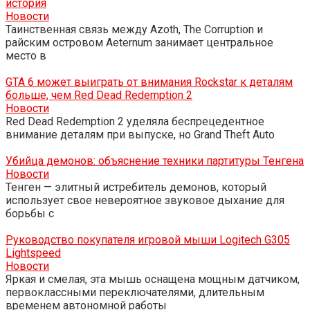
история
Новости
Таинственная связь между Azoth, The Corruption и
райским островом Aeternum занимает центральное
место в
GTA 6 может выиграть от внимания Rockstar к деталям
больше, чем Red Dead Redemption 2
Новости
Red Dead Redemption 2 уделяла беспрецедентное
внимание деталям при выпуске, но Grand Theft Auto
Убийца демонов: объяснение техники партитуры Тенгена
Новости
Тенген — элитный истребитель демонов, который
использует свое невероятное звуковое дыхание для
борьбы с
Руководство покупателя игровой мыши Logitech G305
Lightspeed
Новости
Яркая и смелая, эта мышь оснащена мощным датчиком,
первоклассными переключателями, длительным
временем автономной работы