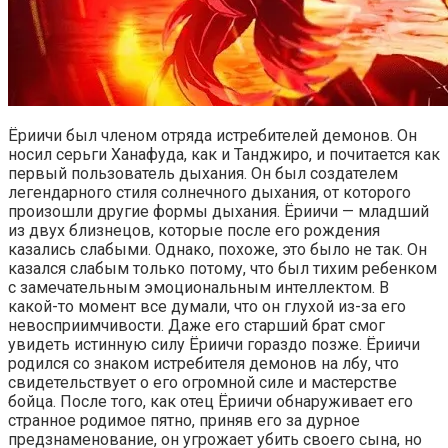
Ёриичи был членом отряда истребителей демонов. Он
носил серьги Ханафуда, как и Танджиро, и почитается как
первый пользователь дыхания. Он был создателем
легендарного стиля солнечного дыхания, от которого
произошли другие формы дыхания. Ёриичи — младший
из двух близнецов, которые после его рождения
казались слабыми. Однако, похоже, это было не так. Он
казался слабым только потому, что был тихим ребенком
с замечательным эмоциональным интеллектом. В
какой-то момент все думали, что он глухой из-за его
невосприимчивости. Даже его старший брат смог
увидеть истинную силу Ёриичи гораздо позже. Ёриичи
родился со знаком истребителя демонов на лбу, что
свидетельствует о его огромной силе и мастерстве
бойца. После того, как отец Ёриичи обнаруживает его
странное родимое пятно, приняв его за дурное
предзнаменование, он угрожает убить своего сына, но