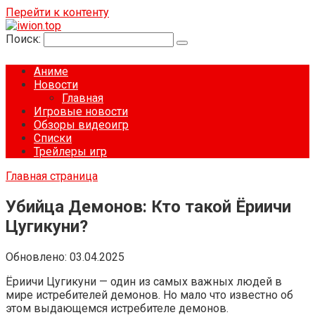
Перейти к контенту
Поиск:
Аниме
Новости
Главная
Игровые новости
Обзоры видеоигр
Списки
Трейлеры игр
Главная страница
Убийца Демонов: Кто такой Ёриичи
Цугикуни?
Обновлено:
03.04.2025
Ёриичи Цугикуни — один из самых важных людей в
мире истребителей демонов. Но мало что известно об
этом выдающемся истребителе демонов.