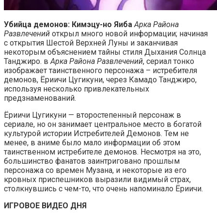
Убийца демонов: Кимэцу-но Яиба
Арка Района
Развлечений
открыл много новой информации; начиная
с открытия Шестой Верхней Луны и заканчивая
некоторым объяснением тайны стиля Дыхания Солнца
Танджиро. в
Арка Района Развлечений
, сериал тонко
изображает таинственного персонажа – истребителя
демонов, Ёриичи Цугикуни, через Камадо Танджиро,
используя несколько привлекательных
предзнаменований.
Ёриичи Цугикуни — второстепенный персонаж в
сериале, но он занимает центральное место в богатой
культурой истории Истребителей Демонов. Тем не
менее, в аниме было мало информации об этом
таинственном истребителе демонов. Несмотря на это,
большинство фанатов заинтриговано прошлым
персонажа со времен Музана, и некоторые из его
кровных приспешников выразили видимый страх,
столкнувшись с чем-то, что очень напоминало Ёриичи.
ИГРОВОЕ ВИДЕО ДНЯ