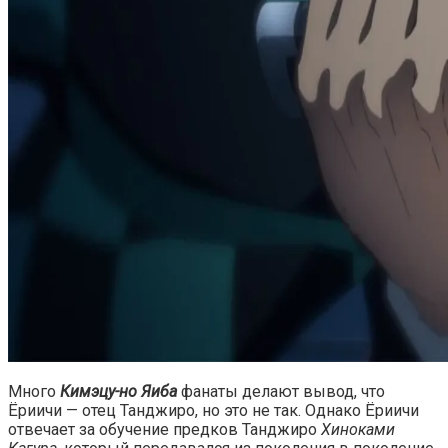
Много
Кимэцу-но Яиба
фанаты делают вывод, что
Ёриичи — отец Танджиро, но это не так. Однако Ёриичи
отвечает за обучение предков Танджиро
Хиноками