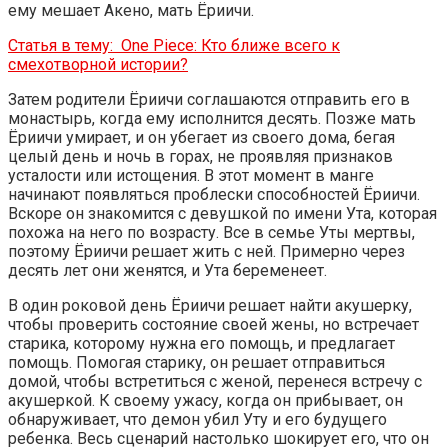
ему мешает Акено, мать Ёриичи.
Статья в тему:
One Piece: Кто ближе всего к
смехотворной истории?
Затем родители Ёриичи соглашаются отправить его в
монастырь, когда ему исполнится десять. Позже мать
Ёриичи умирает, и он убегает из своего дома, бегая
целый день и ночь в горах, не проявляя признаков
усталости или истощения. В этот момент в манге
начинают появляться проблески способностей Ёриичи.
Вскоре он знакомится с девушкой по имени Ута, которая
похожа на него по возрасту. Все в семье Уты мертвы,
поэтому Ёриичи решает жить с ней. Примерно через
десять лет они женятся, и Ута беременеет.
В один роковой день Ёриичи решает найти акушерку,
чтобы проверить состояние своей жены, но встречает
старика, которому нужна его помощь, и предлагает
помощь. Помогая старику, он решает отправиться
домой, чтобы встретиться с женой, перенеся встречу с
акушеркой. К своему ужасу, когда он прибывает, он
обнаруживает, что демон убил Уту и его будущего
ребенка. Весь сценарий настолько шокирует его, что он