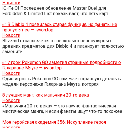
Новости
Ю-Ги-О! Последнее обновление Master Duel для
Forbidden & Limited List показывает, что пять карт
✅ В Diablo 4 появилась старая функция, но фанаты не
пропустят ее — iwion.top
Новости
Blizzard отказывается от несколько непопулярных
древних предметов для Diablo 4 и планирует полностью
заменить
✅ Игрок Pokemon GO заметил странные подробности о
Галариане Мяуте — iwion.top
Новости
Один игрок в Pokemon GO замечает странную деталь в
модели персонажа Галариана Мяута, которая
8 лучших манг, как мальчики 20-го века
Новости
«Мальчики 20-го века» — это научно-фантастическая
мистическая манга, и если фанаты ищут что-то похожее
Моя геройская академия 356: Искупление героя
Новости