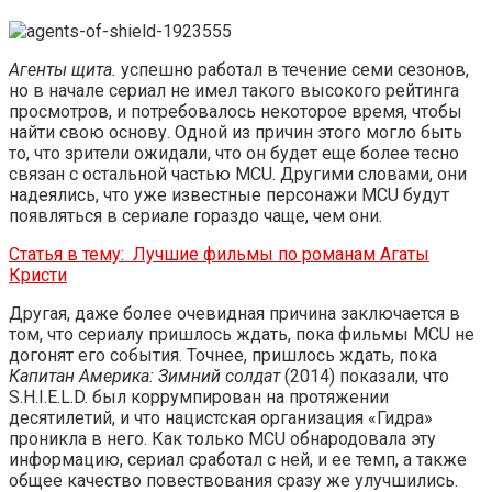
Агенты щита.
успешно работал в течение семи сезонов,
но в начале сериал не имел такого высокого рейтинга
просмотров, и потребовалось некоторое время, чтобы
найти свою основу. Одной из причин этого могло быть
то, что зрители ожидали, что он будет еще более тесно
связан с остальной частью MCU. Другими словами, они
надеялись, что уже известные персонажи MCU будут
появляться в сериале гораздо чаще, чем они.
Статья в тему:
Лучшие фильмы по романам Агаты
Кристи
Другая, даже более очевидная причина заключается в
том, что сериалу пришлось ждать, пока фильмы MCU не
догонят его события. Точнее, пришлось ждать, пока
Капитан Америка: Зимний солдат
(2014) показали, что
S.H.I.E.L.D. был коррумпирован на протяжении
десятилетий, и что нацистская организация «Гидра»
проникла в него. Как только MCU обнародовала эту
информацию, сериал сработал с ней, и ее темп, а также
общее качество повествования сразу же улучшились.