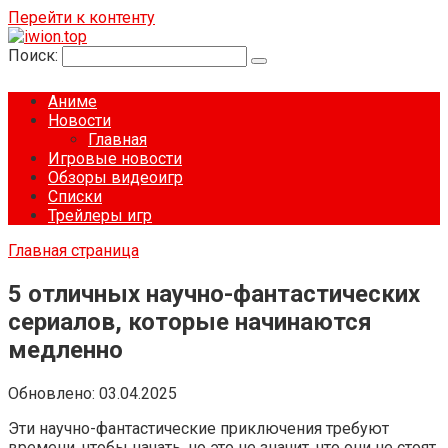
Перейти к контенту
Поиск:
Аниме
Новости
Главная
Игровые новости
Обзоры видеоигр
Списки
Трейлеры игр
Главная страница
5 отличных научно-фантастических
сериалов, которые начинаются
медленно
Обновлено:
03.04.2025
Эти научно-фантастические приключения требуют
времени, чтобы начать, но это не значит, что они не стоят