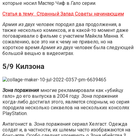
которые носил Мастер Чиф в
Гало
серии.
Статья в тему:
Странный Запад Советы начинающим
Армия из двух человек
породил два продолжения, а
также несколько комиксов, и в какой-то момент даже
поговаривали о фильме с участием Майкла Манна. К
сожалению, все это ни к чему не привело, но на
короткое время
Армия из двух человек
была следующей
большой вещью в видеоиграх.
5/9 Килзона
Зона поражения
многие рекламировали как «убийцу
гало» до его выпуска в 2004 году.
Зона поражения
когда-либо достигал этого, является спорным, но серия
породила несколько сиквелов на нескольких консолях
PlayStation.
Антагонист в.
Зона поражения
сериал Хелгаст. Одежда
солдат и, в частности, их шлемы часто изображаются на
бокс-арте. Особо следует упомянуть о
Зона убийства 3