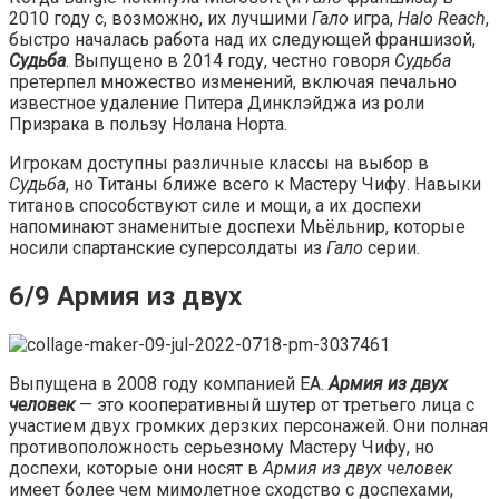
2010 году с, возможно, их лучшими
Гало
игра,
Halo Reach
,
быстро началась работа над их следующей франшизой,
Судьба
. Выпущено в 2014 году, честно говоря
Судьба
претерпел множество изменений, включая печально
известное удаление Питера Динклэйджа из роли
Призрака в пользу Нолана Норта.
Игрокам доступны различные классы на выбор в
Судьба
, но Титаны ближе всего к Мастеру Чифу. Навыки
титанов способствуют силе и мощи, а их доспехи
напоминают знаменитые доспехи Мьёльнир, которые
носили спартанские суперсолдаты из
Гало
серии.
6/9 Армия из двух
Выпущена в 2008 году компанией EA.
Армия из двух
человек
— это кооперативный шутер от третьего лица с
участием двух громких дерзких персонажей. Они полная
противоположность серьезному Мастеру Чифу, но
доспехи, которые они носят в
Армия из двух человек
имеет более чем мимолетное сходство с доспехами,