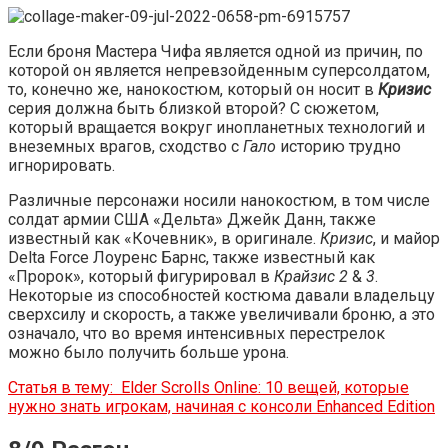
Если броня Мастера Чифа является одной из причин, по
которой он является непревзойденным суперсолдатом,
то, конечно же, нанокостюм, который он носит в
Кризис
серия должна быть близкой второй? С сюжетом,
который вращается вокруг инопланетных технологий и
внеземных врагов, сходство с
Гало
историю трудно
игнорировать.
Различные персонажи носили нанокостюм, в том числе
солдат армии США «Дельта» Джейк Данн, также
известный как «Кочевник», в оригинале.
Кризис
, и майор
Delta Force Лоуренс Барнс, также известный как
«Пророк», который фигурировал в
Крайзис 2
&
3
.
Некоторые из способностей костюма давали владельцу
сверхсилу и скорость, а также увеличивали броню, а это
означало, что во время интенсивных перестрелок
можно было получить больше урона.
Статья в тему:
Elder Scrolls Online: 10 вещей, которые
нужно знать игрокам, начиная с консоли Enhanced Edition