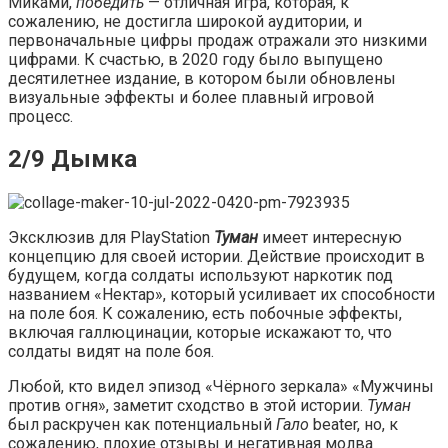
Миками,
победить
— отличная игра, которая, к
сожалению, не достигла широкой аудитории, и
первоначальные цифры продаж отражали это низкими
цифрами. К счастью, в 2020 году было выпущено
десятилетнее издание, в котором были обновлены
визуальные эффекты и более плавный игровой
процесс.
2/9 Дымка
Эксклюзив для PlayStation
Туман
имеет интересную
концепцию для своей истории. Действие происходит в
будущем, когда солдаты используют наркотик под
названием «Нектар», который усиливает их способности
на поле боя. К сожалению, есть побочные эффекты,
включая галлюцинации, которые искажают то, что
солдаты видят на поле боя.
Любой, кто видел эпизод «Чёрного зеркала» «Мужчины
против огня», заметит сходство в этой истории.
Туман
был раскручен как потенциальный
Гало
beater, но, к
сожалению, плохие отзывы и негативная молва