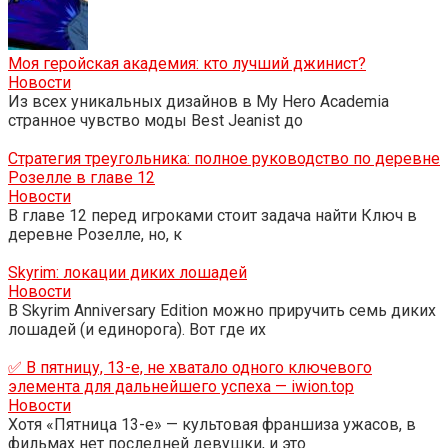
Моя геройская академия: кто лучший джинист?
Новости
Из всех уникальных дизайнов в My Hero Academia
странное чувство моды Best Jeanist до
Стратегия треугольника: полное руководство по деревне
Розелле в главе 12
Новости
В главе 12 перед игроками стоит задача найти Ключ в
деревне Розелле, но, к
Skyrim: локации диких лошадей
Новости
В Skyrim Anniversary Edition можно приручить семь диких
лошадей (и единорога). Вот где их
✅ В пятницу, 13-е, не хватало одного ключевого
элемента для дальнейшего успеха — iwion.top
Новости
Хотя «Пятница 13-е» — культовая франшиза ужасов, в
фильмах нет последней девушки, и это