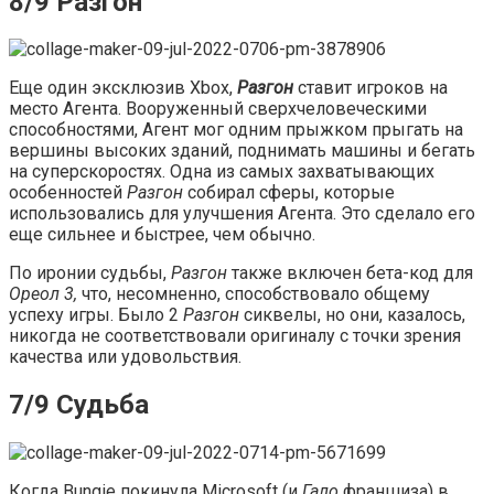
8/9 Разгон
Еще один эксклюзив Xbox,
Разгон
ставит игроков на
место Агента. Вооруженный сверхчеловеческими
способностями, Агент мог одним прыжком прыгать на
вершины высоких зданий, поднимать машины и бегать
на суперскоростях. Одна из самых захватывающих
особенностей
Разгон
собирал сферы, которые
использовались для улучшения Агента. Это сделало его
еще сильнее и быстрее, чем обычно.
По иронии судьбы,
Разгон
также включен бета-код для
Ореол 3,
что, несомненно, способствовало общему
успеху игры. Было 2
Разгон
сиквелы, но они, казалось,
никогда не соответствовали оригиналу с точки зрения
качества или удовольствия.
7/9 Судьба
Когда Bungie покинула Microsoft (и
Гало
франшиза) в