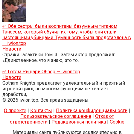
✅ Обе сестры были воспитаны безумным титаном
Таносом, который обучил их тому, чтобы они стали
настоящими убийцами. Туманность была представлена ​​в
— iwion.top
Новости
Стражи Галактики Том. 3 . Затем актер продолжил:
«Единственное, что я знаю, это то,
✅ Готэм Рыцари Обзор — iwion.top
Новости
Gotham Knights предлагает увлекательный и приятный
игровой цикл, но многим функциям не хватает
доработки,
© 2026 iwion.top. Все права защищены.
О проекте
|
Контакты
|
Политика конфиденциальности
|
Пользовательское соглашение
|
Отказ от
ответственности
|
Редакционная политика
|
Cookie
Материалы сайта публикуются исключительно в