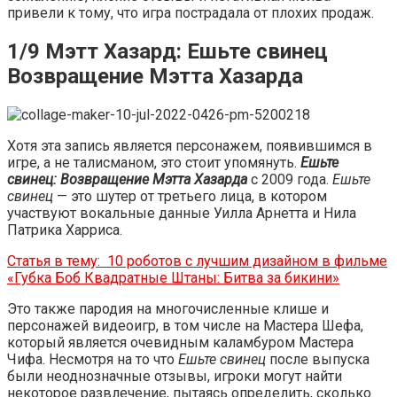
привели к тому, что игра пострадала от плохих продаж.
1/9 Мэтт Хазард: Ешьте свинец
Возвращение Мэтта Хазарда
Хотя эта запись является персонажем, появившимся в
игре, а не талисманом, это стоит упомянуть.
Ешьте
свинец: Возвращение Мэтта Хазарда
с 2009 года.
Ешьте
свинец
— это шутер от третьего лица, в котором
участвуют вокальные данные Уилла Арнетта и Нила
Патрика Харриса.
Статья в тему:
10 роботов с лучшим дизайном в фильме
«Губка Боб Квадратные Штаны: Битва за бикини»
Это также пародия на многочисленные клише и
персонажей видеоигр, в том числе на Мастера Шефа,
который является очевидным каламбуром Мастера
Чифа. Несмотря на то что
Ешьте свинец
после выпуска
были неоднозначные отзывы, игроки могут найти
некоторое развлечение, пытаясь определить, сколько