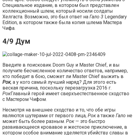
Специальное издание, в котором был представлен
коллекционный шлем, который носили солдаты
Хелгаста. Возможно, это был ответ на
Гало 3
Legendary
Edition, в котором также была копия шлема Мастера
Чифа.
4/9 Дум
Введите в поисковик Doom Guy и Master Chief, и вы
получите бесчисленное количество ответов, например,
кто победит в бою, сможет ли Master Chief выжить в
Рок
, а у кого самый лучший наряд? Для этого есть
веская причина, поскольку перезагрузка 2016 г.
Рок
Главный герой имеет сверхъестественное сходство
с Мастером Чифом.
Несмотря на внешнее сходство и то, что обе игры
являются шутерами от первого лица,
Рок
а также
Гало
не
может быть более разным.
Рок
— это быстро
развивающееся кровавое и жестокое приключение, в
котором особое внимание уделяется убийству славы в