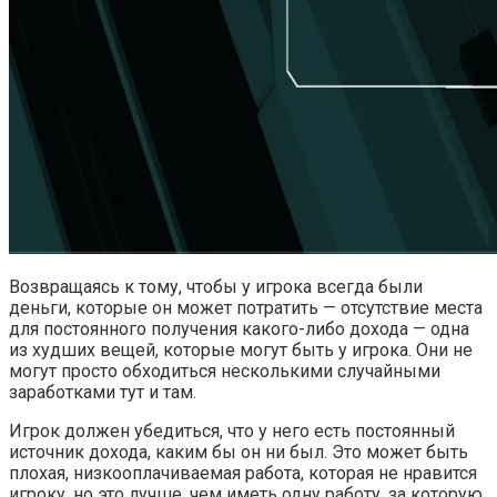
Возвращаясь к тому, чтобы у игрока всегда были
деньги, которые он может потратить — отсутствие места
для постоянного получения какого-либо дохода — одна
из худших вещей, которые могут быть у игрока. Они не
могут просто обходиться несколькими случайными
заработками тут и там.
Игрок должен убедиться, что у него есть постоянный
источник дохода, каким бы он ни был. Это может быть
плохая, низкооплачиваемая работа, которая не нравится
игроку, но это лучше, чем иметь одну работу, за которую