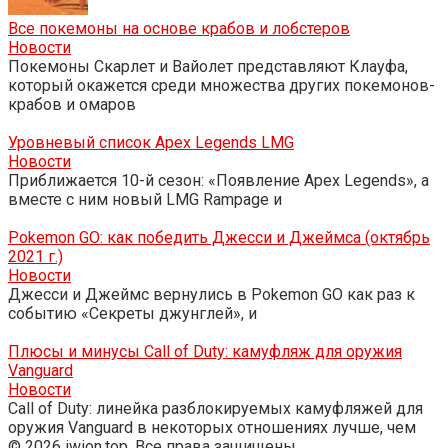
Все покемоны на основе крабов и лобстеров
Новости
Покемоны Скарлет и Вайолет представляют Клауфа,
который окажется среди множества других покемонов-
крабов и омаров
Уровневый список Apex Legends LMG
Новости
Приближается 10-й сезон: «Появление Apex Legends», а
вместе с ним новый LMG Rampage и
Pokemon GO: как победить Джесси и Джеймса (октябрь
2021 г.)
Новости
Джесси и Джеймс вернулись в Pokemon GO как раз к
событию «Секреты джунглей», и
Плюсы и минусы Call of Duty: камуфляж для оружия
Vanguard
Новости
Call of Duty: линейка разблокируемых камуфляжей для
оружия Vanguard в некоторых отношениях лучше, чем
© 2026 iwion.top. Все права защищены.