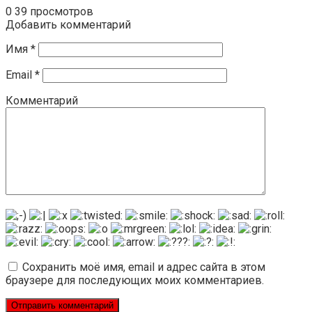
0
39 просмотров
Добавить комментарий
Имя
*
Email
*
Комментарий
Сохранить моё имя, email и адрес сайта в этом
браузере для последующих моих комментариев.