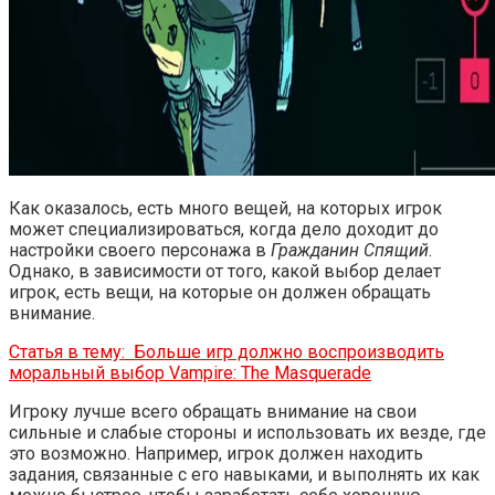
Как оказалось, есть много вещей, на которых игрок
может специализироваться, когда дело доходит до
настройки своего персонажа в
Гражданин Спящий
.
Однако, в зависимости от того, какой выбор делает
игрок, есть вещи, на которые он должен обращать
внимание.
Статья в тему:
Больше игр должно воспроизводить
моральный выбор Vampire: The Masquerade
Игроку лучше всего обращать внимание на свои
сильные и слабые стороны и использовать их везде, где
это возможно. Например, игрок должен находить
задания, связанные с его навыками, и выполнять их как