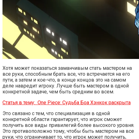
Хотя может показаться заманчивым стать мастером на
все руки, способным брать все, что встречается на его
пути, а затем и кое-что, в конце концов это на самом
деле навредит игроку. Лучше быть мастером в одной
конкретной задаче, чем быть средним во всем.
Статья в тему:
One Piece: Судьба Боа Хэнкок раскрыта
Это связано с тем, что специализация в одной
конкретной области гарантирует, что игрок сможет
получить все виды привилегий более высокого уровня.
Это противоположно тому, чтобы быть мастером на все
руки, что ограничивает то, что игрок может получить,