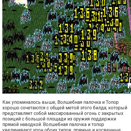
Как упоминалось выше, Волшебная палочка и Топор
хорошо сочетаются с общей метой этого билда; который
представляет собой массированный огонь с закрытых
позиций с большой площади из оружия поддержки
прямой наводкой. Волшебная палочка и топор
увеличивают урон обоих типов; прямые и косвенные.