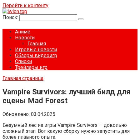
Перейти к контенту
Поиск:
Аниме
Новости
Главная
Игровые новости
Обзоры видеоигр
Списки
Трейлеры игр
Главная страница
Vampire Survivors: лучший билд для
сцены Mad Forest
Обновлено:
03.04.2025
Безумный лес из игры Vampire Survivors — довольно
сложный этап. Вот какую сборку нужно запустить для
более плавного опыта.