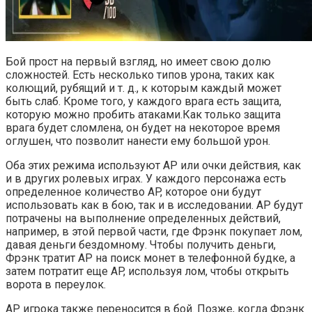
Бой прост на первый взгляд, но имеет свою долю
сложностей. Есть несколько типов урона, таких как
колющий, рубящий и т. д., к которым каждый может
быть слаб. Кроме того, у каждого врага есть защита,
которую можно пробить атаками.Как только защита
врага будет сломлена, он будет на некоторое время
оглушен, что позволит нанести ему большой урон.
Оба этих режима используют AP или очки действия, как
и в других ролевых играх. У каждого персонажа есть
определенное количество AP, которое они будут
использовать как в бою, так и в исследовании. AP будут
потрачены на выполнение определенных действий,
например, в этой первой части, где Фрэнк покупает лом,
давая деньги бездомному. Чтобы получить деньги,
Фрэнк тратит AP на поиск монет в телефонной будке, а
затем потратит еще AP, используя лом, чтобы открыть
ворота в переулок.
AP игрока также переносится в бой. Позже, когда Фрэнк