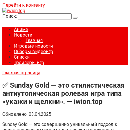
Перейти к контенту
Поиск:
Аниме
Новости
Главная
Игровые новости
Обзоры видеоигр
Списки
Трейлеры игр
Главная страница
✅ Sunday Gold — это стилистическая
антиутопическая ролевая игра типа
«укажи и щелкни». — iwion.top
Обновлено:
03.04.2025
Sunday Gold — это совершенно уникальный подход к
приключенческим играм типа «укажи и щелкни», с