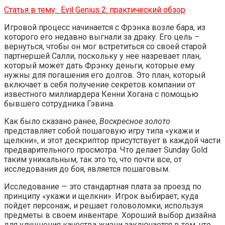
Статья в тему:
Evil Genius 2: практический обзор
Игровой процесс начинается с Фрэнка возле бара, из
которого его недавно выгнали за драку. Его цель –
вернуться, чтобы он мог встретиться со своей старой
партнершей Салли, поскольку у нее назревает план,
который может дать Фрэнку деньги, которые ему
нужны для погашения его долгов. Это план, который
включает в себя получение секретов компании от
известного миллиардера Кенни Хогана с помощью
бывшего сотрудника Гэвина.
Как было сказано ранее,
Воскресное золото
представляет собой пошаговую игру типа «укажи и
щелкни», и этот дескриптор присутствует в каждой части
предварительного просмотра. Что делает Sunday Gold
таким уникальным, так это то, что почти все, от
исследования до боя, является пошаговым.
Исследование — это стандартная плата за проезд по
принципу «укажи и щелкни». Игрок выбирает, куда
пойдет персонаж, и решает головоломки, используя
предметы в своем инвентаре. Хороший выбор дизайна
для улучшения качества жизни заключается в том, что