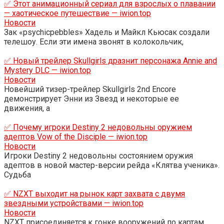
✅ Этот анимационный сериал для взрослых о плавании
— хаотическое путешествие — iwion.top
Новости
Зак «psychicpebbles» Хадель и Майкл Кьюсак создали
телешоу. Если эти имена звонят в колокольчик,
✅ Новый трейлер Skullgirls дразнит персонажа Annie and
Mystery DLC — iwion.top
Новости
Новейший тизер-трейлер Skullgirls 2nd Encore
демонстрирует Энни из Звезд и некоторые ее
движения, а
✅ Почему игроки Destiny 2 недовольны оружием
адептов Vow of the Disciple — iwion.top
Новости
Игроки Destiny 2 недовольны состоянием оружия
адептов в новой мастер-версии рейда «Клятва ученика».
Судьба
✅ NZXT выходит на рынок карт захвата с двумя
звездными устройствами — iwion.top
Новости
NZXT присоединяется к гонке вооружений по картам