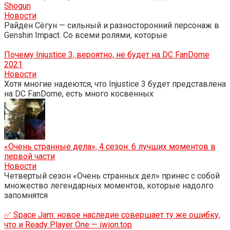
Shogun
Новости
Райден Сёгун — сильный и разносторонний персонаж в
Genshin Impact. Со всеми ролями, которые
Почему Injustice 3, вероятно, не будет на DC FanDome
2021
Новости
Хотя многие надеются, что Injustice 3 будет представлена
​​на DC FanDome, есть много косвенных
«Очень странные дела», 4 сезон: 6 лучших моментов в
первой части
Новости
Четвертый сезон «Очень странных дел» принес с собой
множество легендарных моментов, которые надолго
запомнятся
✅ Space Jam: новое наследие совершает ту же ошибку,
что и Ready Player One — iwion.top