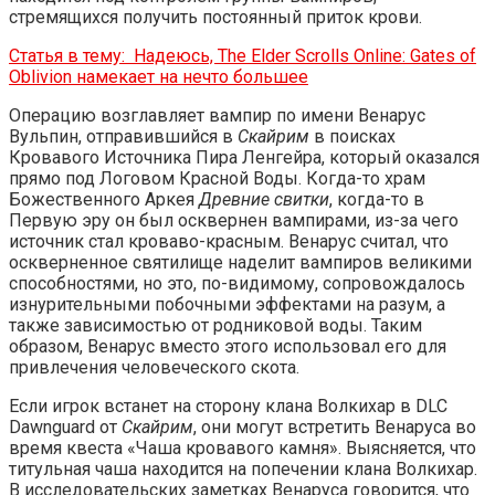
стремящихся получить постоянный приток крови.
Статья в тему:
Надеюсь, The Elder Scrolls Online: Gates of
Oblivion намекает на нечто большее
Операцию возглавляет вампир по имени Венарус
Вульпин, отправившийся в
Скайрим
в поисках
Кровавого Источника Пира Ленгейра, который оказался
прямо под Логовом Красной Воды. Когда-то храм
Божественного Аркея
Древние свитки
, когда-то в
Первую эру он был осквернен вампирами, из-за чего
источник стал кроваво-красным. Венарус считал, что
оскверненное святилище наделит вампиров великими
способностями, но это, по-видимому, сопровождалось
изнурительными побочными эффектами на разум, а
также зависимостью от родниковой воды. Таким
образом, Венарус вместо этого использовал его для
привлечения человеческого скота.
Если игрок встанет на сторону клана Волкихар в DLC
Dawnguard от
Скайрим
, они могут встретить Венаруса во
время квеста «Чаша кровавого камня». Выясняется, что
титульная чаша находится на попечении клана Волкихар.
В исследовательских заметках Венаруса говорится, что