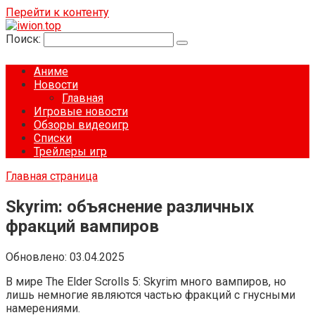
Перейти к контенту
Поиск:
Аниме
Новости
Главная
Игровые новости
Обзоры видеоигр
Списки
Трейлеры игр
Главная страница
Skyrim: объяснение различных
фракций вампиров
Обновлено:
03.04.2025
В мире The Elder Scrolls 5: Skyrim много вампиров, но
лишь немногие являются частью фракций с гнусными
намерениями.