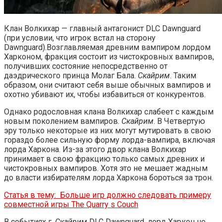
Клан Волкихар — главный антагонист DLC Dawnguard
(при условии, что игрок встал на сторону
Dawnguard).Возглавляемая древним вампиром лордом
Харконом, фракция состоит из чистокровных вампиров,
получивших состояние непосредственно от
даэдрического принца Молаг Бала.
Скайрим
. Таким
образом, они считают себя выше обычных вампиров и
охотно убивают их, чтобы избавиться от конкурентов.
Однако родословная клана Волкихар слабеет с каждым
новым поколением вампиров.
Скайрим
. В Четвертую
эру только некоторые из них могут мутировать в свою
гораздо более сильную форму лорда-вампира, включая
лорда Харкона. Из-за этого двор клана Волкихар
принимает в свою фракцию только самых древних и
чистокровных вампиров. Хотя это не мешает жадным
до власти избирателям лорда Харкона бороться за трон.
Статья в тему:
Больше игр должно следовать примеру
совместной игры The Quarry s Couch
В событиях г.
Скайрим
DLC Dawnguard, лорд Харкон не