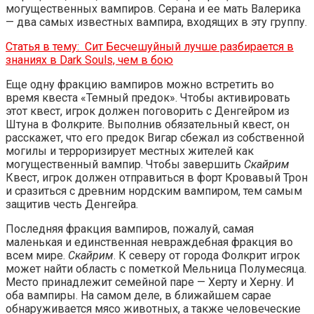
могущественных вампиров. Серана и ее мать Валерика
— два самых известных вампира, входящих в эту группу.
Статья в тему:
Сит Бесчешуйный лучше разбирается в
знаниях в Dark Souls, чем в бою
Еще одну фракцию вампиров можно встретить во
время квеста «Темный предок». Чтобы активировать
этот квест, игрок должен поговорить с Денгейром из
Штуна в Фолкрите. Выполнив обязательный квест, он
расскажет, что его предок Вигар сбежал из собственной
могилы и терроризирует местных жителей как
могущественный вампир. Чтобы завершить
Скайрим
Квест, игрок должен отправиться в форт Кровавый Трон
и сразиться с древним нордским вампиром, тем самым
защитив честь Денгейра.
Последняя фракция вампиров, пожалуй, самая
маленькая и единственная невраждебная фракция во
всем мире.
Скайрим
. К северу от города Фолкрит игрок
может найти область с пометкой Мельница Полумесяца.
Место принадлежит семейной паре — Херту и Херну. И
оба вампиры. На самом деле, в ближайшем сарае
обнаруживается мясо животных, а также человеческие