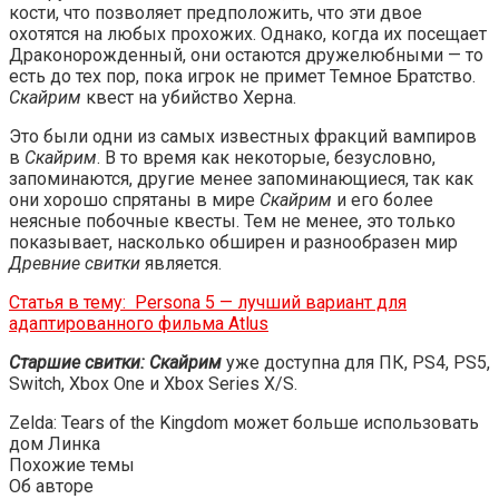
кости, что позволяет предположить, что эти двое
охотятся на любых прохожих. Однако, когда их посещает
Драконорожденный, они остаются дружелюбными — то
есть до тех пор, пока игрок не примет Темное Братство.
Скайрим
квест на убийство Херна.
Это были одни из самых известных фракций вампиров
в
Скайрим
. В то время как некоторые, безусловно,
запоминаются, другие менее запоминающиеся, так как
они хорошо спрятаны в мире
Скайрим
и его более
неясные побочные квесты. Тем не менее, это только
показывает, насколько обширен и разнообразен мир
Древние свитки
является.
Статья в тему:
Persona 5 — лучший вариант для
адаптированного фильма Atlus
Старшие свитки: Скайрим
уже доступна для ПК, PS4, PS5,
Switch, Xbox One и Xbox Series X/S.
Zelda: Tears of the Kingdom может больше использовать
дом Линка
Похожие темы
Об авторе