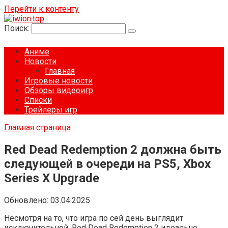
Перейти к контенту
Поиск:
Аниме
Новости
Главная
Игровые новости
Обзоры видеоигр
Списки
Трейлеры игр
Главная страница
Red Dead Redemption 2 должна быть
следующей в очереди на PS5, Xbox
Series X Upgrade
Обновлено:
03.04.2025
Несмотря на то, что игра по сей день выглядит
исключительной, Red Dead Redemption 2 идеально