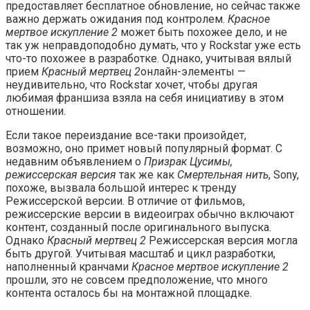
предоставляет бесплатное обновление, но сейчас также
важно держать ожидания под контролем.
Красное
мертвое искупление 2
может быть похожее дело, и не
так уж неправдоподобно думать, что у Rockstar уже есть
что-то похожее в разработке. Однако, учитывая вялый
прием
Красный мертвец 2
онлайн-элементы —
неудивительно, что Rockstar хочет, чтобы другая
любимая франшиза взяла на себя инициативу в этом
отношении.
Если такое переиздание все-таки произойдет,
возможно, оно примет новый популярный формат. С
недавним объявлением о
Призрак Цусимы,
режиссерская версия
так же как
Смертельная нить
, Sony,
похоже, вызвала большой интерес к тренду
Режиссерской версии. В отличие от фильмов,
режиссерские версии в видеоиграх обычно включают
контент, созданный после оригинального выпуска.
Однако
Красный мертвец 2
Режиссерская версия могла
быть другой. Учитывая масштаб и цикл разработки,
наполненный кранчами
Красное мертвое искупление 2
прошли, это не совсем предположение, что много
контента осталось бы на монтажной площадке.