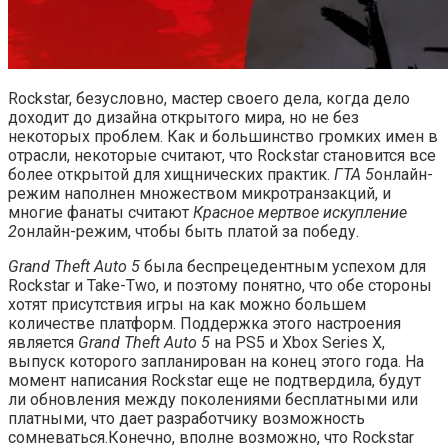
Rockstar, безусловно, мастер своего дела, когда дело
доходит до дизайна открытого мира, но не без
некоторых проблем. Как и большинство громких имен в
отрасли, некоторые считают, что Rockstar становится все
более открытой для хищнических практик.
ГТА 5
онлайн-
режим наполнен множеством микротранзакций, и
многие фанаты считают
Красное мертвое искупление
2
онлайн-режим, чтобы быть платой за победу.
Grand Theft Auto 5
была беспрецедентным успехом для
Rockstar и Take-Two, и поэтому понятно, что обе стороны
хотят присутствия игры на как можно большем
количестве платформ. Поддержка этого настроения
является
Grand Theft Auto 5
на PS5 и Xbox Series X,
выпуск которого запланирован на конец этого года. На
момент написания Rockstar еще не подтвердила, будут
ли обновления между поколениями бесплатными или
платными, что дает разработчику возможность
сомневаться.Конечно, вполне возможно, что Rockstar