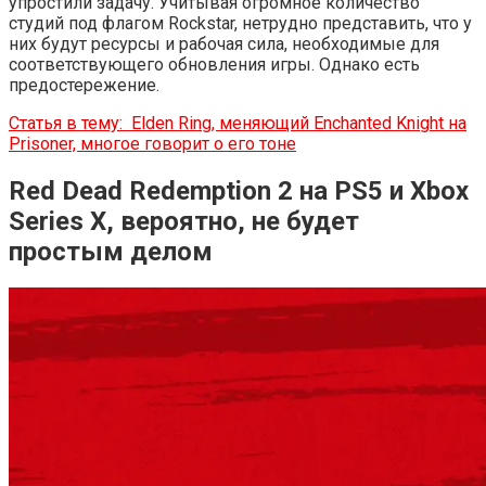
упростили задачу. Учитывая огромное количество
студий под флагом Rockstar, нетрудно представить, что у
них будут ресурсы и рабочая сила, необходимые для
соответствующего обновления игры. Однако есть
предостережение.
Статья в тему:
Elden Ring, меняющий Enchanted Knight на
Prisoner, многое говорит о его тоне
Red Dead Redemption 2 на PS5 и Xbox
Series X, вероятно, не будет
простым делом