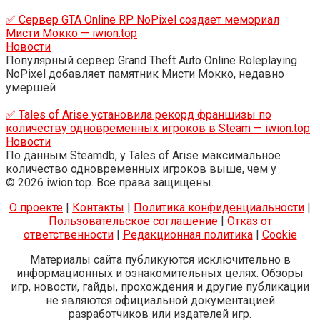
✅ Сервер GTA Online RP NoPixel создает мемориал
Мисти Мокко — iwion.top
Новости
Популярный сервер Grand Theft Auto Online Roleplaying
NoPixel добавляет памятник Мисти Мокко, недавно
умершей
✅ Tales of Arise установила рекорд франшизы по
количеству одновременных игроков в Steam — iwion.top
Новости
По данным Steamdb, у Tales of Arise максимальное
количество одновременных игроков выше, чем у
© 2026 iwion.top. Все права защищены.
О проекте
|
Контакты
|
Политика конфиденциальности
|
Пользовательское соглашение
|
Отказ от
ответственности
|
Редакционная политика
|
Cookie
Материалы сайта публикуются исключительно в
информационных и ознакомительных целях. Обзоры
игр, новости, гайды, прохождения и другие публикации
не являются официальной документацией
разработчиков или издателей игр.