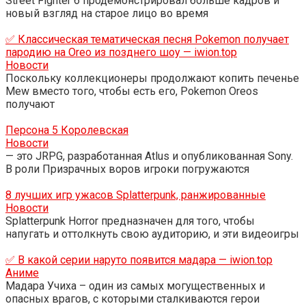
Street Fighter 6 продемонстрировал больше кадров и
новый взгляд на старое лицо во время
✅ Классическая тематическая песня Pokemon получает
пародию на Oreo из позднего шоу — iwion.top
Новости
Поскольку коллекционеры продолжают копить печенье
Mew вместо того, чтобы есть его, Pokemon Oreos
получают
Персона 5 Королевская
Новости
— это JRPG, разработанная Atlus и опубликованная Sony.
В роли Призрачных воров игроки погружаются
8 лучших игр ужасов Splatterpunk, ранжированные
Новости
Splatterpunk Horror предназначен для того, чтобы
напугать и оттолкнуть свою аудиторию, и эти видеоигры
✅ В какой серии наруто появится мадара — iwion.top
Аниме
Мадара Учиха – один из самых могущественных и
опасных врагов, с которыми сталкиваются герои