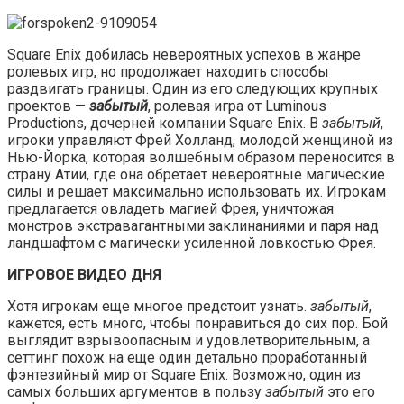
Square Enix добилась невероятных успехов в жанре
ролевых игр, но продолжает находить способы
раздвигать границы. Один из его следующих крупных
проектов —
забытый
, ролевая игра от Luminous
Productions, дочерней компании Square Enix. В
забытый
,
игроки управляют Фрей Холланд, молодой женщиной из
Нью-Йорка, которая волшебным образом переносится в
страну Атии, где она обретает невероятные магические
силы и решает максимально использовать их. Игрокам
предлагается овладеть магией Фрея, уничтожая
монстров экстравагантными заклинаниями и паря над
ландшафтом с магически усиленной ловкостью Фрея.
ИГРОВОЕ ВИДЕО ДНЯ
Хотя игрокам еще многое предстоит узнать.
забытый
,
кажется, есть много, чтобы понравиться до сих пор. Бой
выглядит взрывоопасным и удовлетворительным, а
сеттинг похож на еще один детально проработанный
фэнтезийный мир от Square Enix. Возможно, один из
самых больших аргументов в пользу
забытый
это его