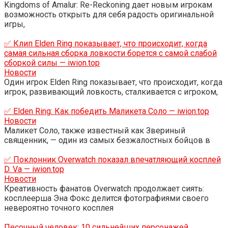
Kingdoms of Amalur: Re-Reckoning дает новым игрокам
возможность открыть для себя радость оригинальной
игры,
✅ Клип Elden Ring показывает, что происходит, когда
самая сильная сборка ловкости борется с самой слабой
сборкой силы — iwion.top
Новости
Один игрок Elden Ring показывает, что происходит, когда
игрок, развивающий ловкость, сталкивается с игроком,
✅ Elden Ring: Как победить Маликета Соло — iwion.top
Новости
Маликет Соло, также известный как Звериный
священник, — один из самых безжалостных бойцов в
✅ Поклонник Overwatch показал впечатляющий косплей
D. Va — iwion.top
Новости
Креативность фанатов Overwatch продолжает сиять:
косплеерша Эна Фокс делится фотографиями своего
невероятно точного косплея
Песочный человек: 10 сильнейших персонажей