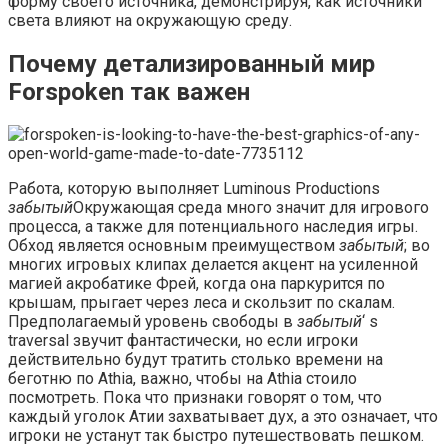
форму своего источника, демонстрируя, как источники
света влияют на окружающую среду.
Почему детализированный мир
Forspoken так важен
Работа, которую выполняет Luminous Productions
забытый
Окружающая среда много значит для игрового
процесса, а также для потенциального наследия игры.
Обход является основным преимуществом
забытый
; во
многих игровых клипах делается акцент на усиленной
магией акробатике Фрей, когда она паркурится по
крышам, прыгает через леса и скользит по скалам.
Предполагаемый уровень свободы в
забытый
‘ s
traversal звучит фантастически, но если игроки
действительно будут тратить столько времени на
беготню по Athia, важно, чтобы на Athia стоило
посмотреть. Пока что признаки говорят о том, что
каждый уголок Атии захватывает дух, а это означает, что
игроки не устанут так быстро путешествовать пешком.