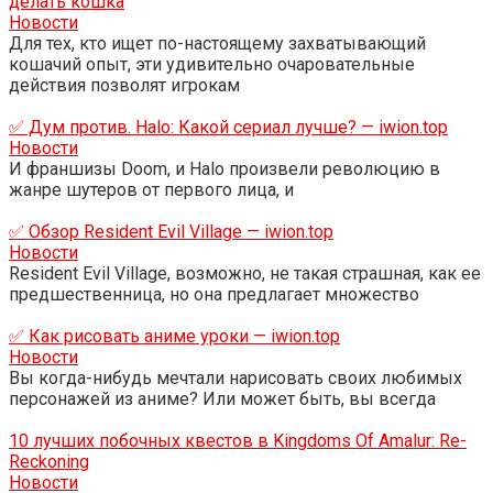
делать кошка
Новости
Для тех, кто ищет по-настоящему захватывающий
кошачий опыт, эти удивительно очаровательные
действия позволят игрокам
✅ Дум против. Halo: Какой сериал лучше? — iwion.top
Новости
И франшизы Doom, и Halo произвели революцию в
жанре шутеров от первого лица, и
✅ Обзор Resident Evil Village — iwion.top
Новости
Resident Evil Village, возможно, не такая страшная, как ее
предшественница, но она предлагает множество
✅ Как рисовать аниме уроки — iwion.top
Новости
Вы когда-нибудь мечтали нарисовать своих любимых
персонажей из аниме? Или может быть, вы всегда
10 лучших побочных квестов в Kingdoms Of Amalur: Re-
Reckoning
Новости