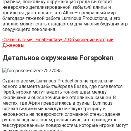
графика, поскольку окружающая среда выглядит
невероятно детализированной.
забытый
клипы и
трейлеры дают понять, что Athia — прекрасный мир
благодаря тяжелой работе Luminous Productions, и это
вполне может стать стандартом для многих будущих игр
следующего поколения.
Статья в тему:
Final Fantasy 7: Объяснение истории
Дженовы
Детальное окружение Forspoken
Судя по всему, Luminous Productions не срезала ни
одного элемента
забытый
среда.Везде, где появляется
Фрей, игроки могут видеть тонкие швы между
кирпичами и обесцвечивание отдельных камней. В
местах, где Афия превратилась в руины, Luminous
сделал видимыми каждую мелкую трещину и
неровность на поверхности сломанной стены; здания
рушатся под наклоном, реалистично, что приводит к
текстурированным поверхностям, которые игроки могут
практически почувствовать.