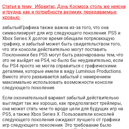
Статья в тему:
Ибраитас, Дочь Космоса, столь же неясна
и трудна, как и потребности великих, передаваемые
кровью.
забытый
Графика также важна из-за того, что она
символизирует для игр следующего поколения. PS5 и
Xbox Series X долгое время обещали потрясающую
графику, и
забытый
может быть свидетельством того,
что эти консоли действительно могут поставить.
Поклонники без PS5 могут быть разочарованы тем, что
это не выйдет на PS4, но было бы неудивительно, если
бы PS4 просто не могла справиться с графическими
деталями, которые имели в виду Luminous Productions.
Вместо этого развивается
забытый
с намерением
максимально использовать возможности консоли
следующего поколения.
Если окончательный вариант
забытый
действительно
выглядит так же хорошо, как предполагают трейлеры,
она может стать чем-то вроде цели для будущих игр на
PS5, а также Xbox Series X. Пользователи консолей
следующего поколения ожидают лучшего от графики
игр следующего поколения. Это требование было