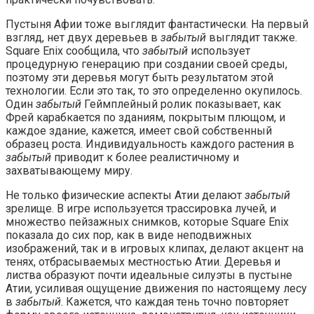
Пустыня Афии тоже выглядит фантастически. На первый
взгляд, нет двух деревьев в
забытый
выглядит также.
Square Enix сообщила, что
забытый
использует
процедурную генерацию при создании своей среды,
поэтому эти деревья могут быть результатом этой
технологии. Если это так, то это определенно окупилось.
Один
забытый
Геймплейный ролик показывает, как
Фрей карабкается по зданиям, покрытым плющом, и
каждое здание, кажется, имеет свой собственный
образец роста. Индивидуальность каждого растения в
забытый
приводит к более реалистичному и
захватывающему миру.
Не только физические аспекты Атии делают
забытый
зрелище. В игре используется трассировка лучей, и
множество пейзажных снимков, которые Square Enix
показала до сих пор, как в виде неподвижных
изображений, так и в игровых клипах, делают акцент на
тенях, отбрасываемых местностью Атии. Деревья и
листва образуют почти идеальные силуэты в пустыне
Атии, усиливая ощущение движения по настоящему лесу
в
забытый
. Кажется, что каждая тень точно повторяет