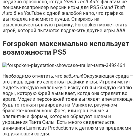
недавно прояснено, когда
Grand Theft Auto
фанатам не
понравился трейлер версии игры для PS5
Grand Theft
Auto 5
на YouTube с одной жалобой на то, что графика
выглядела ненамного лучше. Опираясь на
высококачественную графику, Forspoken может стать
игрой, которой пытаются подражать другие игры AAA.
Forspoken максимально использует
возможности PS5
Необходимо отметить, что
забытый
Окружающая среда —
это лишь один из аспектов графики игры. Игроки могут
видеть каждую маленькую искру огня и каждую каплю
воды, которую Фрей вызывает, когда она стреляет во
врага. Модели персонажей тоже выглядят впечатляюще,
будь то тонкая гравировка на Манжете, разумном
браслете-компаньоне Фрея, или крошечные и
элегантные формы, которые образуют шлем и
украшения Танта Силы. Есть много свидетельств
внимания Luminous Productions к деталям за пределами
окружающей среды.