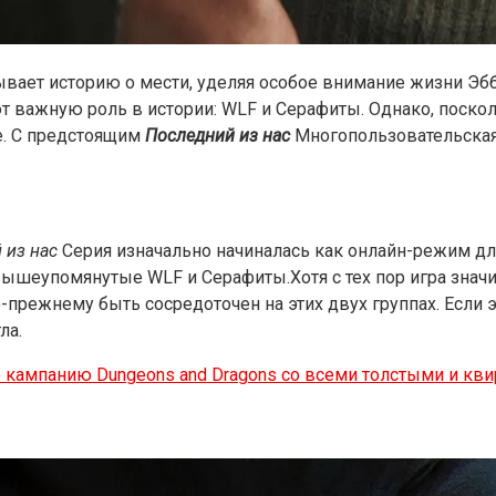
вает историю о мести, уделяя особое внимание жизни Эбб
 важную роль в истории: WLF и Серафиты. Однако, посколь
е. С предстоящим
Последний из нас
Многопользовательская
 из нас
Серия изначально начиналась как онлайн-режим для
вышеупомянутые WLF и Серафиты.Хотя с тех пор игра знач
режнему быть сосредоточен на этих двух группах. Если эт
ла.
ю кампанию Dungeons and Dragons со всеми толстыми и кв