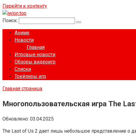
Перейти к контенту
Поиск:
Аниме
Новости
Главная
Игровые новости
Обзоры видеоигр
Списки
Трейлеры игр
Главная страница
Многопользовательская игра The Las
Обновлено:
03.04.2025
The Last of Us 2 дает лишь небольшое представление о