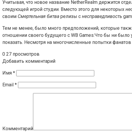
Учитывая, что новое название NetherRealm держится отд
следующей игрой студии. Вместо этого для некоторых
не
своим
Смертельная битва
релизы с
несправедливость
game
Тем не менее, было много предположений, которые такж
отношении своего будущего с WB Games.Что бы ни было у N
показать. Несмотря на многочисленные попытки фанатов в
0
27 просмотров
Добавить комментарий
Имя
*
Email
*
Комментарий