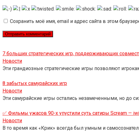
Сохранить моё имя, email и адрес сайта в этом брауз
7 больших стратегических игр, поддерживающих совмес
Новости
Эти грандиозные стратегические игры позволяют игрокам
8 забытых самурайских игр
Новости
Эти самурайские игры остались незамеченными, но до с
✅ Фильмы ужасов 90-х упустили суть сатиры Scream — iwi
Новости
В то время как «Крик» всегда был умным и самосознате