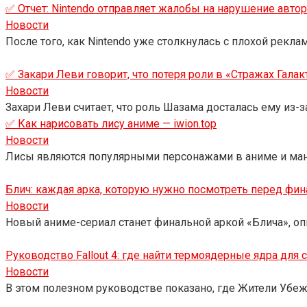
✅ Отчет: Nintendo отправляет жалобы на нарушение автор
Новости
После того, как Nintendo уже столкнулась с плохой рекла
✅ Закари Леви говорит, что потеря роли в «Стражах Галак
Новости
Захари Леви считает, что роль Шазама досталась ему из-за
✅ Как нарисовать лису аниме — iwion.top
Новости
Лисы являются популярными персонажами в аниме и ман
Блич: каждая арка, которую нужно посмотреть перед фи
Новости
Новый аниме-сериал станет финальной аркой «Блича», опи
Руководство Fallout 4: где найти термоядерные ядра для 
Новости
В этом полезном руководстве показано, где Жители Убе