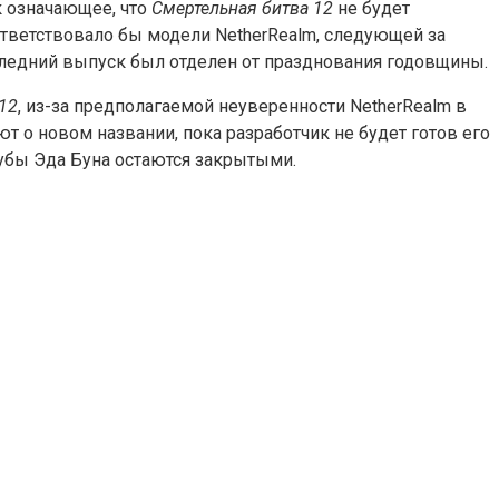
к означающее, что
Смертельная битва 12
не будет
ответствовало бы модели NetherRealm, следующей за
оследний выпуск был отделен от празднования годовщины.
12
, из-за предполагаемой неуверенности NetherRealm в
т о новом названии, пока разработчик не будет готов его
губы Эда Буна остаются закрытыми.