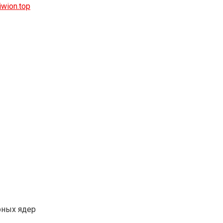
wion.top
рных ядер