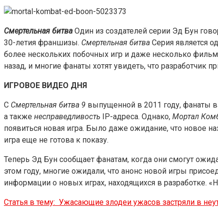
Смертельная битва
Один из создателей серии Эд Бун гово
30-летия франшизы.
Смертельная битва
Серия является о
более нескольких побочных игр и даже несколько филь
назад, и многие фанаты хотят увидеть, что разработчик п
ИГРОВОЕ ВИДЕО ДНЯ
С
Смертельная битва 9
выпущенной в 2011 году, фанаты в
а также
несправедливость
IP-адреса. Однако,
Мортал Комб
появиться новая игра. Было даже ожидание, что новое на
игра еще не готова к показу.
Теперь Эд Бун сообщает фанатам, когда они смогут ожид
этом году, многие ожидали, что анонс новой игры присоед
информации о новых играх, находящихся в разработке. «Н
Статья в тему:
Ужасающие злодеи ужасов застряли в не