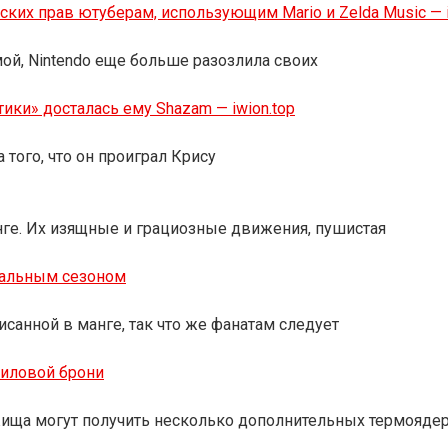
ских прав ютуберам, использующим Mario и Zelda Music — i
мой, Nintendo еще больше разозлила своих
тики» досталась ему Shazam — iwion.top
 того, что он проиграл Крису
ге. Их изящные и грациозные движения, пушистая
нальным сезоном
санной в манге, так что же фанатам следует
силовой брони
жища могут получить несколько дополнительных термояде