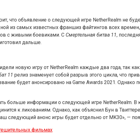
рит, что объявление о следующей игре NetherRealm не буде
дной из самых известных франшиз файтингов всех времен,
мов с живыми боевиками. С
Смертельная битва 11
, последн
риготовил дальше.
идели новую игру от NetherRealm каждые два года, так к
ат 11
релиз знаменует собой разрыв этого цикла, что пр
звание будет анонсировано на Game Awards 2021. Однако по
ать больше информации о следующей игре NetherRealm. В 
инится к ликованиям. Однако, как объяснил Бун в Твиттере,
аш следующий анонс игры будет отдельно от MK30», — поясн
утешительных фильмах