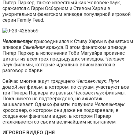
Питер Паркер, также известный как Человек-паук,
сражается с Гарри Осборном и Стивом Харви в
уморительном фанатском эпизоде ​​популярной игровой
серии Family Feud.
Человек-паук
присоединился к Стиву Харви в фанатском
эпизоде
Семейная вражда
. В этом фанатском эпизоде ​​
Питер Паркер в исполнении Тоби Магуайра произнес
цитаты из всех трех предыдущих эпизодов.
Человек-
паук
фильмы, которые идеально вписываются в
разговор с Харви.
Сейчас многие ждут грядущего
Человек-паук: Пути
домой нет
фильм, в котором, по слухам, участвуют все
три Питера Паркера из разных
Человек-паук
фильмы.
Пока ничего не подтверждено, но ажиотаж
зашкаливает. Однако фанаты получили
Человек-паук
кроссовер, о котором они даже не подозревали, в
созданном фанатами видео, в котором Паркер
сталкивается со своим величайшим испытанием.
ИГРОВОЕ ВИДЕО ДНЯ