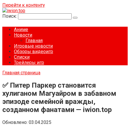
Перейти к контенту
Поиск:
Аниме
Новости
Главная
Игровые новости
Обзоры видеоигр
Списки
Трейлеры игр
Главная страница
✅ Питер Паркер становится
хулиганом Магуайром в забавном
эпизоде ​​семейной вражды,
созданном фанатами — iwion.top
Обновлено:
03.04.2025