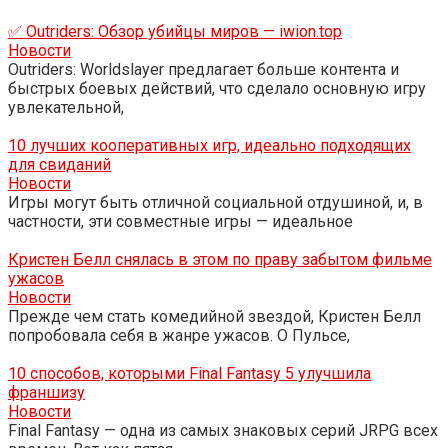
✅ Outriders: Обзор убийцы миров — iwion.top
Новости
Outriders: Worldslayer предлагает больше контента и
быстрых боевых действий, что сделало основную игру
увлекательной,
10 лучших кооперативных игр, идеально подходящих
для свиданий
Новости
Игры могут быть отличной социальной отдушиной, и, в
частности, эти совместные игры — идеальное
Кристен Белл снялась в этом по праву забытом фильме
ужасов
Новости
Прежде чем стать комедийной звездой, Кристен Белл
попробовала себя в жанре ужасов. О Пульсе,
10 способов, которыми Final Fantasy 5 улучшила
франшизу
Новости
Final Fantasy — одна из самых знаковых серий JRPG всех