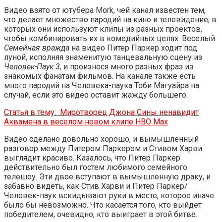
Видео взято от ютубера Mork, чей канал известен тем,
что делает множество пародий на кино и телевидение, в
которых они используют клипы из разных проектов,
чтобы комбинировать их в комедийных целях. Веселый
Семейная вражда
на видео Питер Паркер ходит под
луной, исполняя знаменитую танцевальную сцену из
Человек-Паук 3,
и произнося много разных фраз из
знакомых фанатам фильмов. На канале также есть
много пародий на Человека-паука Тоби Магуайра на
случай, если это видео оставит жажду большего.
Статья в тему:
Миротворец Джона Сины ненавидит
Аквамена в веселом новом клипе HBO Max
Видео сделано довольно хорошо, и вымышленный
разговор между Питером Паркером и Стивом Харви
выглядит красиво. Казалось, что Питер Паркер
действительно был гостем любимого семейного
телешоу. Эти двое вступают в вымышленную драку, и
забавно видеть, как Стив Харви и Питер Паркер/
Человек-паук вскидывают руки в месте, которое иначе
было бы невозможно. Что касается того, кто выйдет
победителем, очевидно, кто выиграет в этой битве.