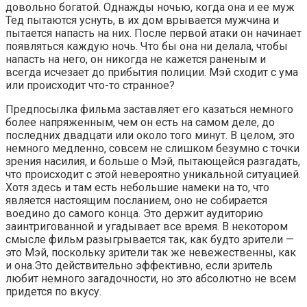
довольно богатой. Однажды ночью, когда она и ее муж
Тед пытаются уснуть, в их дом врывается мужчина и
пытается напасть на них. После первой атаки он начинает
появляться каждую ночь. Что бы она ни делала, чтобы
напасть на него, он никогда не кажется раненым и
всегда исчезает до прибытия полиции. Мэй сходит с ума
или происходит что-то странное?
Предпосылка фильма заставляет его казаться немного
более напряженным, чем он есть на самом деле, до
последних двадцати или около того минут. В целом, это
немного медленно, совсем не слишком безумно с точки
зрения насилия, и больше о Мэй, пытающейся разгадать,
что происходит с этой невероятно уникальной ситуацией.
Хотя здесь и там есть небольшие намеки на то, что
является настоящим посланием, оно не собирается
воедино до самого конца. Это держит аудиторию
заинтригованной и угадывает все время. В некотором
смысле фильм разыгрывается так, как будто зрители —
это Мэй, поскольку зрители так же невежественны, как
и она.Это действительно эффективно, если зритель
любит немного загадочности, но это абсолютно не всем
придется по вкусу.