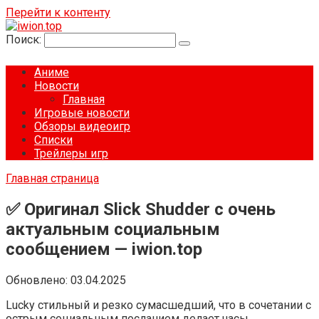
Перейти к контенту
Поиск:
Аниме
Новости
Главная
Игровые новости
Обзоры видеоигр
Списки
Трейлеры игр
Главная страница
✅ Оригинал Slick Shudder с очень
актуальным социальным
сообщением — iwion.top
Обновлено:
03.04.2025
Lucky стильный и резко сумасшедший, что в сочетании с
острым социальным посланием делает часы