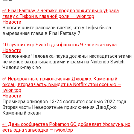
✅ Final Fantasy 7 Remake предположительно убрала
главу с Тифой в главной роли — iwion.top
Новости
В новой книге рассказывается, что у Тифы была
вырезанная глава в Final Fantasy 7
10 лучших игр Switch для фанатов Человека-паука
Новости
Поклонники Человека-паука должны насладиться этими
не менее захватывающими играми на Nintendo Switch.
Человек-паук во
✅ Невероятные приключения Джоджо: Каменный
океан, вторая часть, выйдет на Netflix этой осенью —
iwion.top
Новости
Премьера эпизодов 13-24 состоится осенью 2022 года.
Вторая часть Невероятные приключения ДжоДжо:
Каменный океан
✅ День сообщества Pokemon GO добавляет Урсалуна, но
есть одна загвоздка — iwion.top