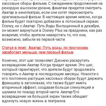
кассовые сборы фильма. С ожиданием продолжения на
рекордно высоком уровне, фанатам придется смотреть
Аватар
в кинотеатрах, если они хотят пересмотреть
оригинальный фильм. В настоящее время неясно, когда
фильм будет повторно добавлен в потоковый сервис
Disney, но с
Аватар: Путь Воды
Выпущенный в декабре,
он может вернуться в Disney Plus на праздники, как раз
вовремя, чтобы зрители наверстать то, что они,
возможно, забыли из первой части.
Статья в тему:
Аватар: Путь воды, по прогнозам,
заработает меньше, чем первый фильм
Конечно, этот шаг позволяет Диснею раскрутить
возвращение
Аватар
Когда придет время. Это шаг,
который гарантирует, что зрители будут продолжать
говорить о
Аватар
в последующие месяцы. Новости о
его постоянно растущих кассовых сборах будут держать
франшизу в заголовках, что также будет иметь
вторичный эффект, создавая больше спекуляций и
шумихи по поводу второй части.
Аватар’
Его
возвращение на большой экран также обещает
вдохнуть новую жизнь в театралов.