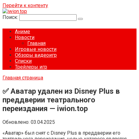
Перейти к контенту
Поиск:
Аниме
Новости
Главная
Игровые новости
Обзоры видеоигр
Списки
Трейлеры игр
Главная страница
✅ Аватар удален из Disney Plus в
преддверии театрального
переиздания — iwion.top
Обновлено:
03.04.2025
«Аватар» был снят с Disney Plus в преддверии его
театрального переиздания, целью которого является