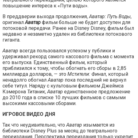
повышение интереса к «Пути воды».
В преддверии выхода продолжения,
Аватар: Путь Воды
,
оригинал
Аватар
фильм больше не будет доступен для
потоковой передачи. Ранее на Disney Disney, фильм был
недавно и незаметно удален из библиотеки потокового
гиганта.
Аватар
всегда пользовался успехом у публики и
удерживал рекорд самого кассового фильма с момента
его выпуска. Единственный фильм, который
приблизился к тому, чтобы обогнать его сборы в 2,85
миллиарда долларов, — это
Мстители: Финал
, который
ненадолго обогнал
Аватар
пока последний не вернул
себе титул. Наряду с культовым фильмом Джеймса
Кэмерона
Титаник
,
Аватар
единственное предложение
до 2010 года в списке 10 лучших фильмов с самыми
высокими кассовыми сборами.
ИГРОВОЕ ВИДЕО ДНЯ
Так что неудивительно, что
Аватар
изымается из
библиотеки Disney Plus за месяц до театрального
переиздания. Перспектива переиздания только укрепит