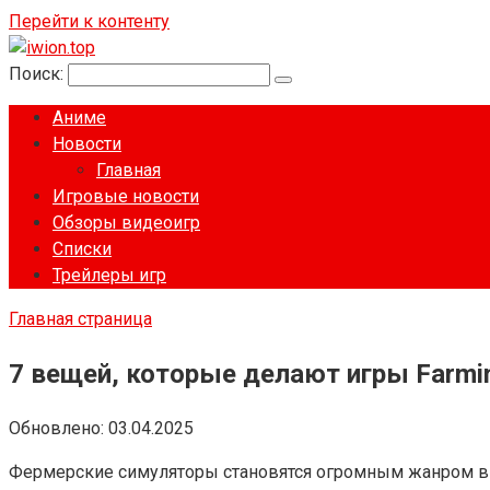
Перейти к контенту
Поиск:
Аниме
Новости
Главная
Игровые новости
Обзоры видеоигр
Списки
Трейлеры игр
Главная страница
7 вещей, которые делают игры Farm
Обновлено:
03.04.2025
Фермерские симуляторы становятся огромным жанром в у