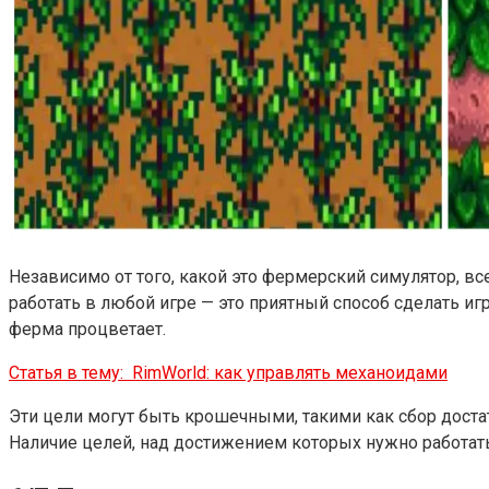
Независимо от того, какой это фермерский симулятор, в
работать в любой игре — это приятный способ сделать иг
ферма процветает.
Статья в тему:
RimWorld: как управлять механоидами
Эти цели могут быть крошечными, такими как сбор дост
Наличие целей, над достижением которых нужно работать,