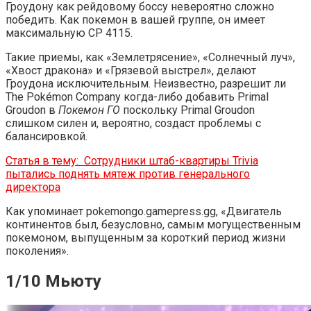
Гроудону как рейдовому боссу невероятно сложно
победить. Как покемон в вашей группе, он имеет
максимальную CP 4115.
Такие приемы, как «Землетрясение», «Солнечный луч»,
«Хвост дракона» и «Грязевой выстрел», делают
Гроудона исключительным. Неизвестно, разрешит ли
The Pokémon Company когда-либо добавить Primal
Groudon в
Покемон ГО
поскольку Primal Groudon
слишком силен и, вероятно, создаст проблемы с
балансировкой.
Статья в тему:
Сотрудники штаб-квартиры Trivia
пытались поднять мятеж против генерального
директора
Как упоминает pokemongo.gamepress.gg, «Двигатель
континентов был, безусловно, самым могущественным
покемоном, выпущенным за короткий период жизни
поколения».
1/10 Мьюту