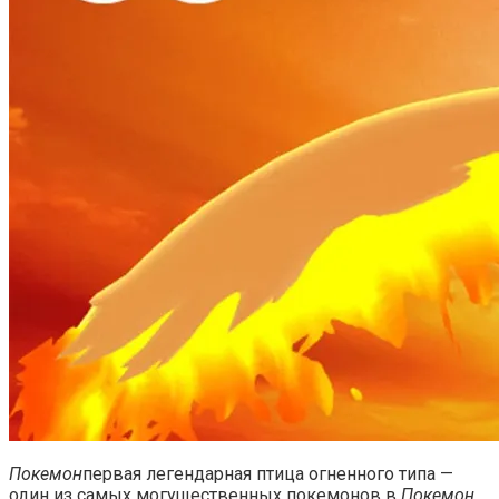
Покемон
первая легендарная птица огненного типа —
один из самых могущественных покемонов в
Покемон