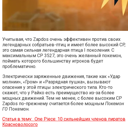
Учитывая, что Zapdos очень эффективен против своих
легендарных собратьев-птиц и имеет более высокий CP,
это самая сильная легендарная птица I поколения. С
максимальным CP 3527, это очень желанный покемон,
поймать которого большинству игроков будет
проблематично.
Электрически заряженные движения, такие как «Удар
молнии», «Гром» и «Разрядная пушка», вызывают
опасения у этой птицы электрического типа. Кто-то
скажет, что у Райко есть преимущество из-за более
мощных движений. Тем не менее, с более высоким CP
Zapdos по-прежнему считается более мощным
Покемон
ГО
Покемон.
Статья в тему:
One Piece: 10 сильнейших членов пиратов
Красноволосого