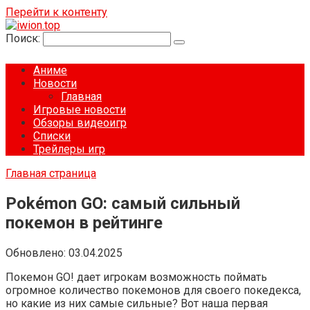
Перейти к контенту
Поиск:
Аниме
Новости
Главная
Игровые новости
Обзоры видеоигр
Списки
Трейлеры игр
Главная страница
Pokémon GO: самый сильный
покемон в рейтинге
Обновлено:
03.04.2025
Покемон GO! дает игрокам возможность поймать
огромное количество покемонов для своего покедекса,
но какие из них самые сильные? Вот наша первая