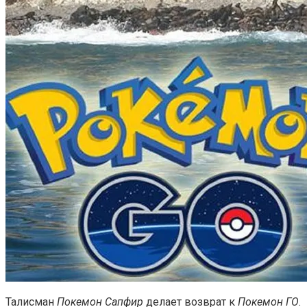
Талисман
Покемон Сапфир
делает возврат к
Покемон ГО
.