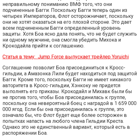
неправильному пониманию ВМФ того, что они
подчиненные Багги. Поскольку Багги теперь один из
четырех Императоров, Флот осторожничает, поскольку
они не хотят оказаться на его плохой стороне. Это дает
всем подчиненным Багги определенный уровень
защиты. Хотя Боа ясно дала понять, что не будет служить
ни одному мужчине, она смогла убедить Михока и
Крокодайла прийти к соглашению.
Статья в тему:
Jump Force выпускает трейлер Yoruichi
Соглашение позволит Боа присоединиться к Кросс-
гильдии, а Амазонка Лили будет находиться под защитой
Багги. Кроме того, поскольку Багги не имеет никакого
авторитета в Кросс-гильдии, Хэнкоку не придется
выполнять его приказы. Крокодайл и Михавк были бы
не против того, чтобы Боа присоединилась к группе,
поскольку она невероятный боец ​​с наградой в 1 659 000
000 ягод. Если бы она присоединилась к группе, это
означало бы, что Флот будет еще более осторожен в
попытках напасть на любого члена Гильдии Креста.
Однако это не единственный вариант, который есть в
распоряжении Боа.