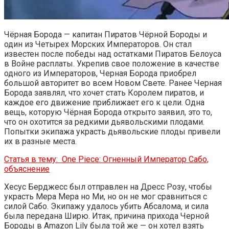
Чёрная Борода — капитан Пиратов Чёрной Бороды и
один из Четырех Морских Императоров. Он стал
известен после победы над остатками Пиратов Белоуса
в Войне расплаты. Укрепив свое положение в качестве
одного из Императоров, Черная Борода приобрел
большой авторитет во всем Новом Свете. Ранее Черная
Борода заявлял, что хочет стать Королем пиратов, и
каждое его движение приближает его к цели. Одна
вещь, которую Чёрная Борода открыто заявил, это то,
что он охотится за редкими дьявольскими плодами.
Попытки экипажа украсть дьявольские плоды привели
их в разные места.
Статья в тему:
One Piece: Огненный Император Сабо,
объяснение
Хесус Берджесс был отправлен на Дресс Розу, чтобы
украсть Мера Мера но Ми, но он не мог сравниться с
силой Сабо. Экипажу удалось убить Абсалома, и сила
была передана Ширю. Итак, причина прихода Черной
Бороды в Amazon Lily была той же — он хотел взять