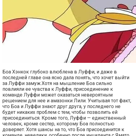
Боа Хэнкок глубоко влюблена в Луффи, и даже в
последней главе она ясно дала понять, что хочет выйти
за Луффи замуж.Хотя на мышление Боа сильно
повлияли ее чувства к Луффи, присоединение к
команде Луффи может оказаться невероятным
решением для нее и амазонки Лили. Учитывая тот факт,
что Боа и Луффи знают друг друга, у последнего не
будет никаких проблем с тем, чтобы позволить ей
присоединиться. Кроме того, Луффи — единственный
человек, кроме сестер, которому Боа полностью
доверяет. Хотя шансы на то, что Боа присоединится к
команде, невелики, особенно после инцидента с Ямато,