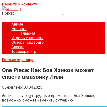
Перейти к контенту
Поиск:
Аниме
Новости
Главная
Игровые новости
Обзоры видеоигр
Списки
Трейлеры игр
Главная страница
One Piece: Как Боа Хэнкок может
спасти амазонку Лили
Обновлено:
03.04.2025
Amazon Lilly ждут трудные времена, но Боа Хэнкок,
возможно, сможет изменить ситуацию.