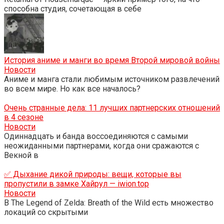
способна студия, сочетающая в себе
История аниме и манги во время Второй мировой войны
Новости
Аниме и манга стали любимым источником развлечений
во всем мире. Но как все началось?
Очень странные дела: 11 лучших партнерских отношений
в 4 сезоне
Новости
Одиннадцать и банда воссоединяются с самыми
неожиданными партнерами, когда они сражаются с
Векной в
✅ Дыхание дикой природы: вещи, которые вы
пропустили в замке Хайрул — iwion.top
Новости
В The Legend of Zelda: Breath of the Wild есть множество
локаций со скрытыми