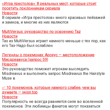
«Игра престолов»: 8 реальных мест, которые стоит
посетить поклонникам сериала
Новости
В сериале «Игра престолов» много красивых пейзажей
и замков, и многие из них являются
MultiVersus: руководство по освоению Taz
Новости
Таз из MultiVersus играет намного меньше с тех пор, как
его Таз-Надо был ослаблен.
Легенды о покемонах: Арсеус — местоположение
Мисдреавуса (запрос 59)
Новости
Это руководство поможет игрокам выследить
Misdreavus и выполнить запрос Misdreavus the Hairstyle
Muse в
✅ 10 покемонов, которые намного слабее, чем вы
думаете — iwion.top
Новости
Популярность не всегда равняется силе во вселенной
покемонов. Эти любимцы фанатов могут показаться