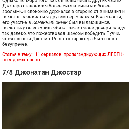
Однако по мере того, как он появлялся в других частях,
Джотаро становился более симпатичным и более
зрелым.Он спокойно держался в стороне от внимания и
помогал развиваться другим персонажам. В частности,
его участие в
Каменный океан
был выдающимся,
поскольку он искупил себя в глазах своей дочери, зайдя
так далеко, что пожертвовал шансом победить Пуччи,
чтобы спасти Джолин. Рост его характера был просто
безупречен.
Статья в тему:
11 сериалов, пропагандирующих ЛГБТК-
осведомленность
7/8 Джонатан Джостар