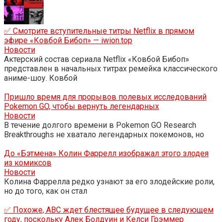
✅ Смотрите вступительные титры Netflix в прямом
эфире «Ковбой Бибоп» — iwion.top
Новости
Актерский состав сериала Netflix «Ковбой Бибоп»
представлен в начальных титрах ремейка классического
аниме-шоу. Ковбой
Пришло время для прорывов полевых исследований
Pokemon GO, чтобы вернуть легендарных
Новости
В течение долгого времени в Pokemon GO Research
Breakthroughs не хватало легендарных покемонов, но
До «Бэтмена» Колин Фаррелл изображал этого злодея
из комиксов
Новости
Колина Фаррелла редко узнают за его злодейские роли,
но до того, как он стал
✅ Похоже, ABC ждет блестящее будущее в следующем
году, поскольку Алек Болдуин и Келси Грэммер