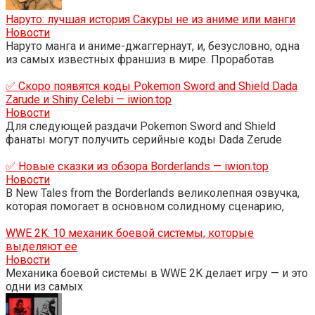
Наруто: лучшая история Сакуры не из аниме или манги
Новости
Наруто манга и аниме-джаггернаут, и, безусловно, одна
из самых известных франшиз в мире. Проработав
✅ Скоро появятся коды Pokemon Sword and Shield Dada
Zarude и Shiny Celebi — iwion.top
Новости
Для следующей раздачи Pokemon Sword and Shield
фанаты могут получить серийные коды Dada Zerude
✅ Новые сказки из обзора Borderlands — iwion.top
Новости
В New Tales from the Borderlands великолепная озвучка,
которая помогает в основном солидному сценарию,
WWE 2K: 10 механик боевой системы, которые
выделяют ее
Новости
Механика боевой системы в WWE 2K делает игру — и это
одни из самых