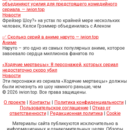
объединяют усилия для предстоящего комедийного
сериала. — iwion.top
Новости
Фрейзер Шоу?» на устах по крайней мере нескольких
человек, Келси Грэммер объединилась с Алеком
✅ Сколько серий в аниме наруто — iwion.top
Аниме
Наруто – это одно из самых популярных аниме, которое
завоевало сердца миллионов фанатов по
«Ходячие мертвецы»: 8 персонажей, которых сериал
недостаточно скоро убил
Новости
Эти персонажи из сериала «Ходячие мертвецы» должны
были исчезнуть из шоу намного раньше, чем
© 2026 iwion.top. Все права защищены.
О проекте
|
Контакты
|
Политика конфиденциальности
|
Пользовательское соглашение
|
Отказ от
ответственности
|
Редакционная политика
|
Cookie
Материалы сайта публикуются исключительно в
информационных и ознакомительных целях. Обзоры