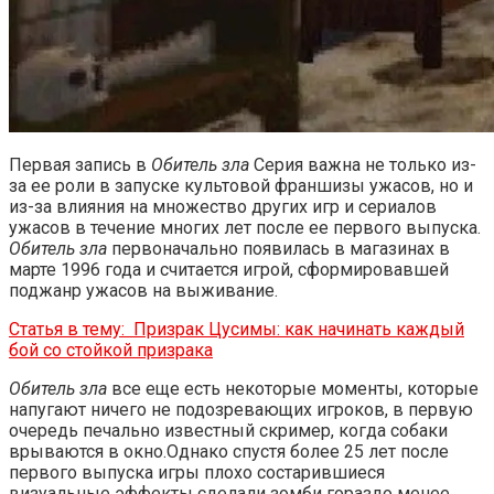
Первая запись в
Обитель зла
Серия важна не только из-
за ее роли в запуске культовой франшизы ужасов, но и
из-за влияния на множество других игр и сериалов
ужасов в течение многих лет после ее первого выпуска.
Обитель зла
первоначально появилась в магазинах в
марте 1996 года и считается игрой, сформировавшей
поджанр ужасов на выживание.
Статья в тему:
Призрак Цусимы: как начинать каждый
бой со стойкой призрака
Обитель зла
все еще есть некоторые моменты, которые
напугают ничего не подозревающих игроков, в первую
очередь печально известный скример, когда собаки
врываются в окно.Однако спустя более 25 лет после
первого выпуска игры плохо состарившиеся
визуальные эффекты сделали зомби гораздо менее