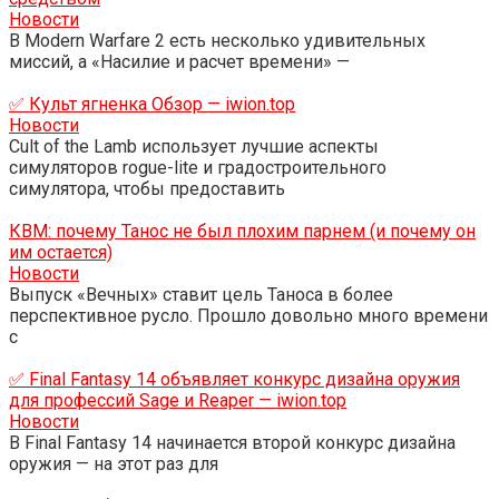
Новости
В Modern Warfare 2 есть несколько удивительных
миссий, а «Насилие и расчет времени» —
✅ Культ ягненка Обзор — iwion.top
Новости
Cult of the Lamb использует лучшие аспекты
симуляторов rogue-lite и градостроительного
симулятора, чтобы предоставить
КВМ: почему Танос не был плохим парнем (и почему он
им остается)
Новости
Выпуск «Вечных» ставит цель Таноса в более
перспективное русло. Прошло довольно много времени
с
✅ Final Fantasy 14 объявляет конкурс дизайна оружия
для профессий Sage и Reaper — iwion.top
Новости
В Final Fantasy 14 начинается второй конкурс дизайна
оружия — на этот раз для