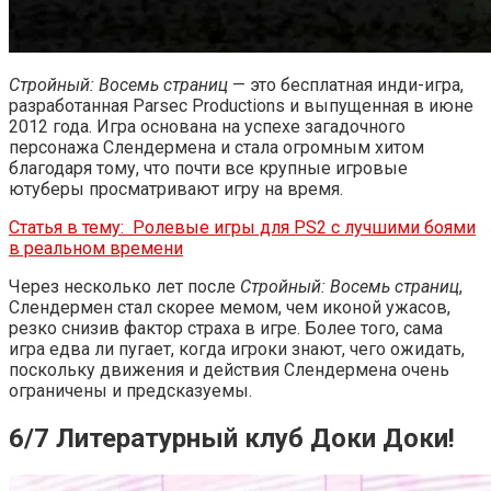
Стройный: Восемь страниц
— это бесплатная инди-игра,
разработанная Parsec Productions и выпущенная в июне
2012 года. Игра основана на успехе загадочного
персонажа Слендермена и стала огромным хитом
благодаря тому, что почти все крупные игровые
ютуберы просматривают игру на время.
Статья в тему:
Ролевые игры для PS2 с лучшими боями
в реальном времени
Через несколько лет после
Стройный: Восемь страниц
,
Слендермен стал скорее мемом, чем иконой ужасов,
резко снизив фактор страха в игре. Более того, сама
игра едва ли пугает, когда игроки знают, чего ожидать,
поскольку движения и действия Слендермена очень
ограничены и предсказуемы.
6/7 Литературный клуб Доки Доки!