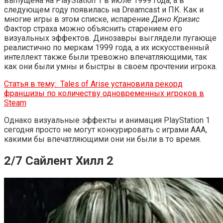
выпущена на PlayStation 1 в июле 1999 года, а в
следующем году появилась на Dreamcast и ПК. Как и
многие игры в этом списке, испарение
Дино Кризис
Фактор страха можно объяснить старением его
визуальных эффектов. Динозавры выглядели пугающе
реалистично по меркам 1999 года, а их искусственный
интеллект также были тревожно впечатляющими, так
как они были умны и быстры в своем прочтении игрока.
Статья в тему:
Tales of Arise установила рекорд
франшизы по количеству одновременных игроков в
Steam
Однако визуальные эффекты и анимация PlayStation 1
сегодня просто не могут конкурировать с играми AAA,
какими бы впечатляющими они ни были в то время.
2/7 Сайлент Хилл 2